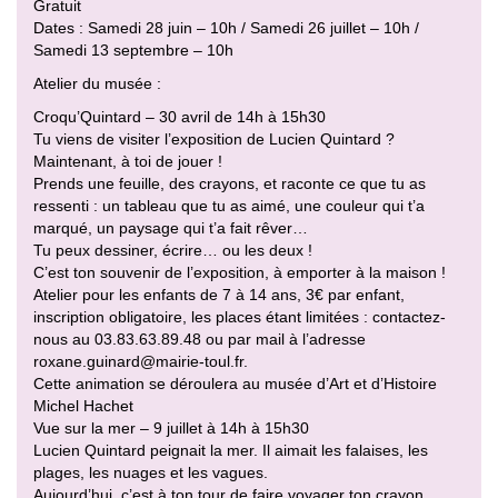
Gratuit
Dates : Samedi 28 juin – 10h / Samedi 26 juillet – 10h /
Samedi 13 septembre – 10h
Atelier du musée :
Croqu’Quintard – 30 avril de 14h à 15h30
Tu viens de visiter l’exposition de Lucien Quintard ?
Maintenant, à toi de jouer !
Prends une feuille, des crayons, et raconte ce que tu as
ressenti : un tableau que tu as aimé, une couleur qui t’a
marqué, un paysage qui t’a fait rêver…
Tu peux dessiner, écrire… ou les deux !
C’est ton souvenir de l’exposition, à emporter à la maison !
Atelier pour les enfants de 7 à 14 ans, 3€ par enfant,
inscription obligatoire, les places étant limitées : contactez-
nous au 03.83.63.89.48 ou par mail à l’adresse
roxane.guinard@mairie-toul.fr.
Cette animation se déroulera au musée d’Art et d’Histoire
Michel Hachet
Vue sur la mer – 9 juillet à 14h à 15h30
Lucien Quintard peignait la mer. Il aimait les falaises, les
plages, les nuages et les vagues.
Aujourd’hui, c’est à ton tour de faire voyager ton crayon.