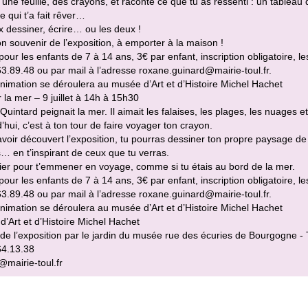
une feuille, des crayons, et raconte ce que tu as ressenti : un tableau
 qui t’a fait rêver…
 dessiner, écrire… ou les deux !
on souvenir de l’exposition, à emporter à la maison !
 pour les enfants de 7 à 14 ans, 3€ par enfant, inscription obligatoire, l
3.89.48 ou par mail à l’adresse roxane.guinard@mairie-toul.fr.
nimation se déroulera au musée d’Art et d’Histoire Michel Hachet
 la mer – 9 juillet à 14h à 15h30
Quintard peignait la mer. Il aimait les falaises, les plages, les nuages e
’hui, c’est à ton tour de faire voyager ton crayon.
voir découvert l’exposition, tu pourras dessiner ton propre paysage de 
 en t’inspirant de ceux que tu verras.
ier pour t’emmener en voyage, comme si tu étais au bord de la mer.
 pour les enfants de 7 à 14 ans, 3€ par enfant, inscription obligatoire, l
3.89.48 ou par mail à l’adresse roxane.guinard@mairie-toul.fr.
nimation se déroulera au musée d’Art et d’Histoire Michel Hachet
’Art et d’Histoire Michel Hachet
de l’exposition par le jardin du musée rue des écuries de Bourgogne - 
64.13.38
mairie-toul.fr