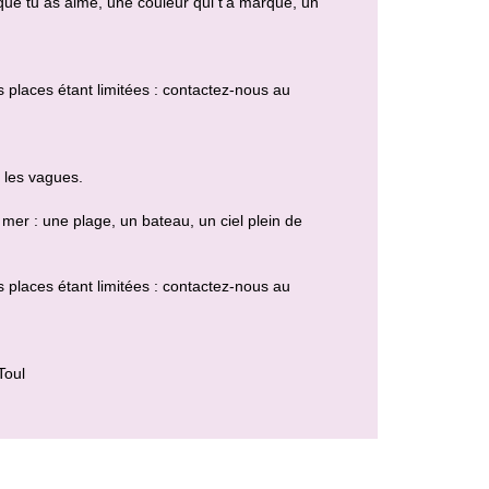
 que tu as aimé, une couleur qui t’a marqué, un
es places étant limitées : contactez-nous au
t les vagues.
mer : une plage, un bateau, un ciel plein de
es places étant limitées : contactez-nous au
Toul