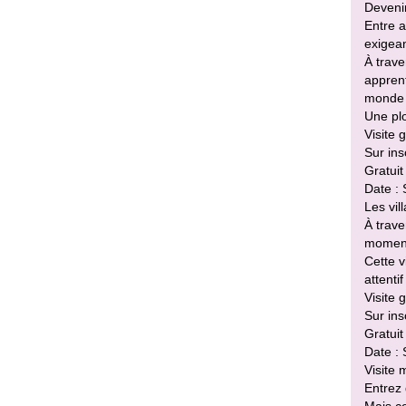
Deveni
Entre a
exigean
À trave
apprent
monde d
Une plo
Visite
Sur ins
Gratuit
Date :
Les vil
À trave
moments
Cette v
attentif
Visite
Sur ins
Gratuit
Date : 
Visite 
Entrez 
Mais ce