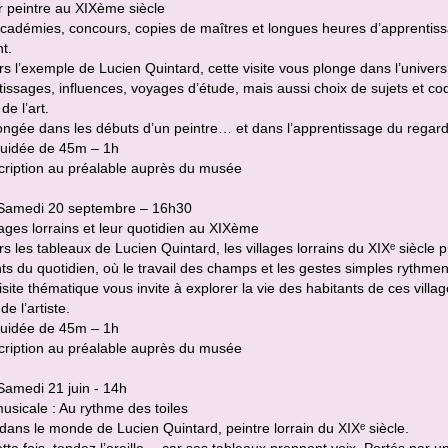
r peintre au XIXème siècle
cadémies, concours, copies de maîtres et longues heures d’apprentissa
t.
rs l’exemple de Lucien Quintard, cette visite vous plonge dans l’univers 
issages, influences, voyages d’étude, mais aussi choix de sujets et cod
e l’art.
ngée dans les débuts d’un peintre… et dans l’apprentissage du regard
 guidée de 45m – 1h
cription au préalable auprès du musée
 Samedi 20 septembre – 16h30
lages lorrains et leur quotidien au XIXème
rs les tableaux de Lucien Quintard, les villages lorrains du XIXᵉ siècle p
 du quotidien, où le travail des champs et les gestes simples rythment
isite thématique vous invite à explorer la vie des habitants de ces villa
 de l’artiste.
 guidée de 45m – 1h
cription au préalable auprès du musée
Samedi 21 juin - 14h
musicale : Au rythme des toiles
dans le monde de Lucien Quintard, peintre lorrain du XIXᵉ siècle.
tte fois, tendez l’oreille… car ses tableaux prennent voix. Portés par 