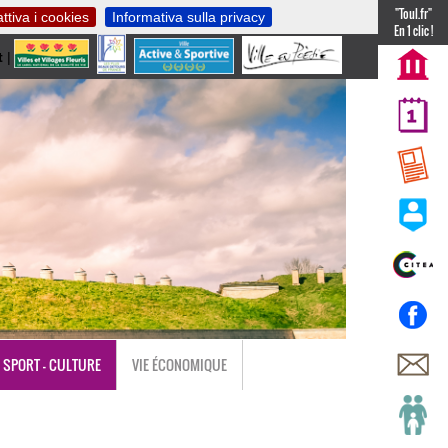
"Toul.fr"
ttiva i cookies
Informativa sulla privacy
En 1 clic !
t
|
nl
SPORT - CULTURE
VIE ÉCONOMIQUE