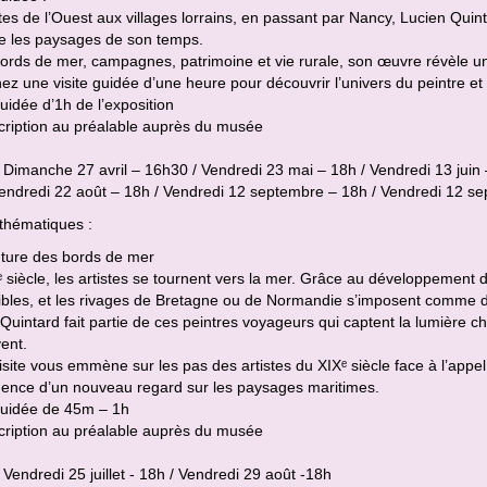
es de l’Ouest aux villages lorrains, en passant par Nancy, Lucien Quin
se les paysages de son temps.
ords de mer, campagnes, patrimoine et vie rurale, son œuvre révèle un
ez une visite guidée d’une heure pour découvrir l’univers du peintre et l
guidée d’1h de l’exposition
cription au préalable auprès du musée
 Dimanche 27 avril – 16h30 / Vendredi 23 mai – 18h / Vendredi 13 juin –
Vendredi 22 août – 18h / Vendredi 12 septembre – 18h / Vendredi 12 s
 thématiques :
nture des bords de mer
 siècle, les artistes se tournent vers la mer. Grâce au développement 
bles, et les rivages de Bretagne ou de Normandie s’imposent comme de 
Quintard fait partie de ces peintres voyageurs qui captent la lumière ch
vent.
isite vous emmène sur les pas des artistes du XIXᵉ siècle face à l’appel 
gence d’un nouveau regard sur les paysages maritimes.
 guidée de 45m – 1h
cription au préalable auprès du musée
 Vendredi 25 juillet - 18h / Vendredi 29 août -18h