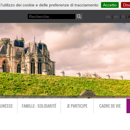
 l’utilizzo dei cookie e delle preferenze di tracciamento
Accetto
Disa
de
|
en
|
fr
|
i
EUNESSE
FAMILLE - SOLIDARITÉ
JE PARTICIPE
CADRE DE VIE