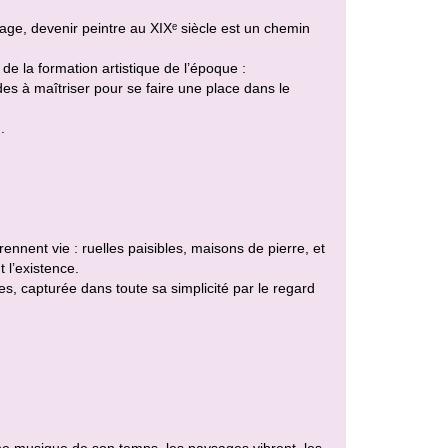
ge, devenir peintre au XIXᵉ siècle est un chemin
de la formation artistique de l’époque :
es à maîtriser pour se faire une place dans le
.
rennent vie : ruelles paisibles, maisons de pierre, et
 l’existence.
ges, capturée dans toute sa simplicité par le regard
une musique de son temps, les paysages vibrent, les