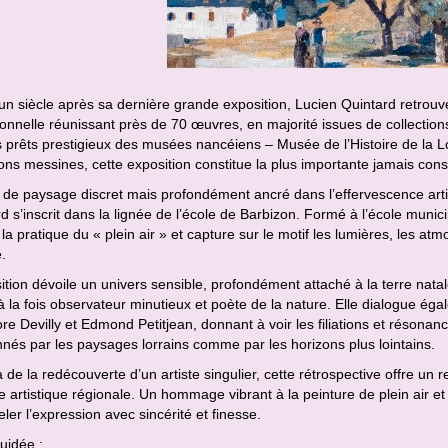
un siècle après sa dernière grande exposition, Lucien Quintard retrouve
onnelle réunissant près de 70 œuvres, en majorité issues de collectio
 prêts prestigieux des musées nancéiens – Musée de l’Histoire de la L
ions messines, cette exposition constitue la plus importante jamais consa
 de paysage discret mais profondément ancré dans l’effervescence artis
d s’inscrit dans la lignée de l’école de Barbizon. Formé à l’école munic
t la pratique du « plein air » et capture sur le motif les lumières, les at
e.
ition dévoile un univers sensible, profondément attaché à la terre natal
 à la fois observateur minutieux et poète de la nature. Elle dialogue é
e Devilly et Edmond Petitjean, donnant à voir les filiations et résonan
nés par les paysages lorrains comme par les horizons plus lointains.
 de la redécouverte d’un artiste singulier, cette rétrospective offre u
ire artistique régionale. Un hommage vibrant à la peinture de plein air et
ler l’expression avec sincérité et finesse.
guidée :