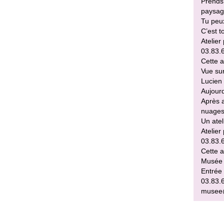
Prends 
paysage
Tu peux
C’est t
Atelier
03.83.6
Cette a
Vue sur
Lucien 
Aujourd
Après a
nuages…
Un atel
Atelier
03.83.6
Cette a
Musée d
Entrée 
03.83.
musee@