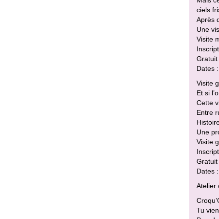
ciels f
Après q
Une vis
Visite 
Inscri
Gratuit
Dates :
Visite 
Et si l
Cette 
Entre r
Histoir
Une pro
Visite 
Inscrip
Gratuit
Dates :
Atelier
Croqu’
Tu vien