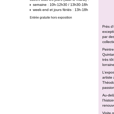
semaine : 10h-12h30 / 13h30-18h
week-end et jours fériés : 13h-18h
Entrée gratuite hors exposition
Près d’
excepti
par des
collect
Peintre
Quintar
très tô
lorrain
L’expos
artiste
Théodor
passion
Au-delà
l’histo
renouve
Visite 