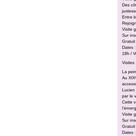
Des côt
justes
Entre b
Rejoign
Visite 
Sur ins
Gratuit
Dates :
18h / 
Visites
La pei
Au XIXᵉ
accessi
Lucien 
par le 
Cette v
l’émer
Visite
Sur ins
Gratuit
Dates :