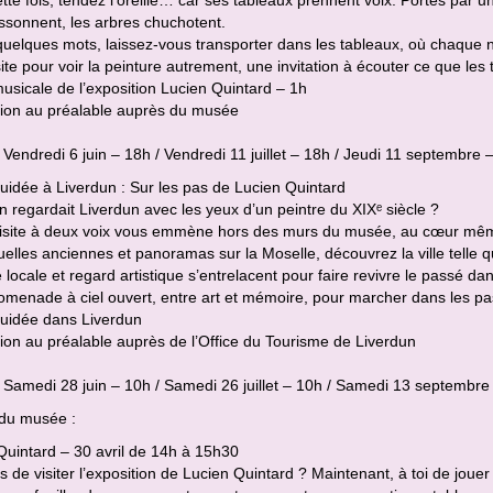
rissonnent, les arbres chuchotent.
uelques mots, laissez-vous transporter dans les tableaux, où chaque n
ite pour voir la peinture autrement, une invitation à écouter ce que les 
musicale de l’exposition Lucien Quintard – 1h
ption au préalable auprès du musée
 Vendredi 6 juin – 18h / Vendredi 11 juillet – 18h / Jeudi 11 septembre 
guidée à Liverdun : Sur les pas de Lucien Quintard
’on regardait Liverdun avec les yeux d’un peintre du XIXᵉ siècle ?
visite à deux voix vous emmène hors des murs du musée, au cœur même 
uelles anciennes et panoramas sur la Moselle, découvrez la ville telle q
e locale et regard artistique s’entrelacent pour faire revivre le passé da
menade à ciel ouvert, entre art et mémoire, pour marcher dans les pas
guidée dans Liverdun
tion au préalable auprès de l’Office du Tourisme de Liverdun
 Samedi 28 juin – 10h / Samedi 26 juillet – 10h / Samedi 13 septembre
 du musée :
Quintard – 30 avril de 14h à 15h30
s de visiter l’exposition de Lucien Quintard ? Maintenant, à toi de jouer 