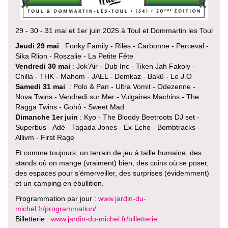
29 - 30 - 31 mai et 1er juin 2025 à Toul et Dommartin les Toul
Jeudi 29 mai
: Fonky Family - Rilès - Carbonne - Perceval -
Sika Rlion - Roszalie - La Petite Fête
Vendredi 30 mai
: Jok’Air - Dub Inc - Tiken Jah Fakoly -
Chilla - THK - Mahom - JAEL - Demkaz - Bakû - Le J.O
Samedi 31 mai
: Polo & Pan - Ultra Vomit - Odezenne -
Nova Twins - Vendredi sur Mer - Vulgaires Machins - The
Ragga Twins - Gohô - Sweet Mad
Dimanche 1er juin
: Kyo - The Bloody Beetroots DJ set -
Superbus - Adé - Tagada Jones - Ex-Echo - Bombtracks -
Allivm - First Rage
Et comme toujours, un terrain de jeu à taille humaine, des
stands où on mange (vraiment) bien, des coins où se poser,
des espaces pour s’émerveiller, des surprises (évidemment)
et un camping en ébullition.
Programmation par jour :
www.jardin-du-
michel.fr/programmation/
Billetterie :
www.jardin-du-michel.fr/billetterie