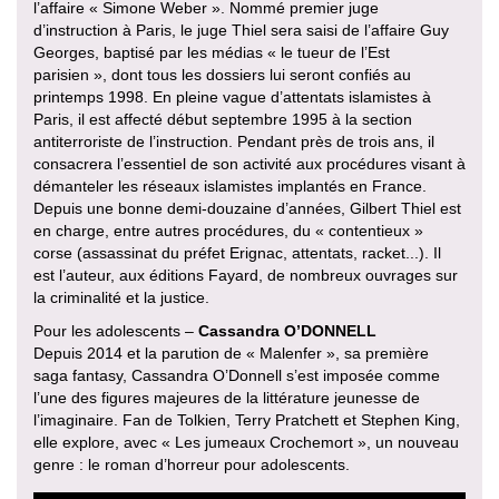
l’affaire « Simone Weber ». Nommé premier juge
d’instruction à Paris, le juge Thiel sera saisi de l’affaire Guy
Georges, baptisé par les médias « le tueur de l’Est
parisien », dont tous les dossiers lui seront confiés au
printemps 1998. En pleine vague d’attentats islamistes à
Paris, il est affecté début septembre 1995 à la section
antiterroriste de l’instruction. Pendant près de trois ans, il
consacrera l’essentiel de son activité aux procédures visant à
démanteler les réseaux islamistes implantés en France.
Depuis une bonne demi-douzaine d’années, Gilbert Thiel est
en charge, entre autres procédures, du « contentieux »
corse (assassinat du préfet Erignac, attentats, racket...). Il
est l’auteur, aux éditions Fayard, de nombreux ouvrages sur
la criminalité et la justice.
Pour les adolescents –
Cassandra O’DONNELL
Depuis 2014 et la parution de « Malenfer », sa première
saga fantasy, Cassandra O’Donnell s’est imposée comme
l’une des figures majeures de la littérature jeunesse de
l’imaginaire. Fan de Tolkien, Terry Pratchett et Stephen King,
elle explore, avec « Les jumeaux Crochemort », un nouveau
genre : le roman d’horreur pour adolescents.