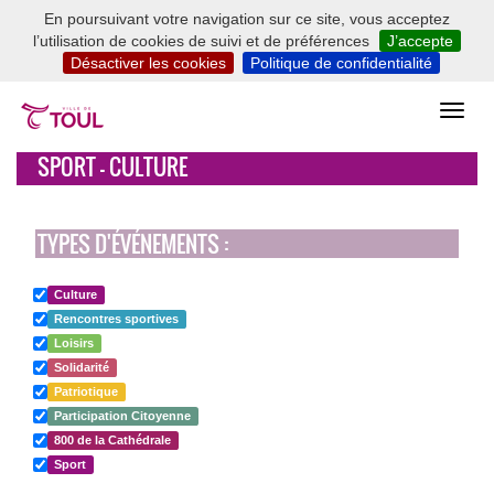
En poursuivant votre navigation sur ce site, vous acceptez
l’utilisation de cookies de suivi et de préférences
J’accepte
Désactiver les cookies
Politique de confidentialité
SPORT - CULTURE
TYPES D'ÉVÉNEMENTS :
Culture
Rencontres sportives
Loisirs
Solidarité
Patriotique
Participation Citoyenne
800 de la Cathédrale
Sport