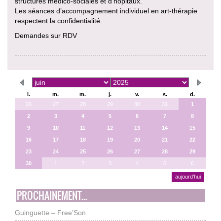
structures médico-sociales et d’hôpitaux.
Les séances d’accompagnement individuel en art-thérapie
respectent la confidentialité.
Demandes sur RDV
l.
m.
m.
j.
v.
s.
d.
26
27
28
29
30
31
1
2
3
4
5
6
7
8
9
10
11
12
13
14
15
16
17
18
19
20
21
22
23
24
25
26
27
28
29
30
1
2
3
4
5
6
aujourd’hui
PROCHAINEMENT...
Guinguette – Free’Son