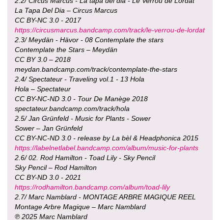
2.2/ Circus Marcus - La tapa del dia - Le Verrou de Lordat
La Tapa Del Dia – Circus Marcus
CC BY-NC 3.0 - 2017
https://circusmarcus.bandcamp.com/track/le-verrou-de-lordat
2.3/ Meydän - Hävor - 08 Contemplate the stars
Contemplate the Stars – Meydän
CC BY 3.0 – 2018
meydan.bandcamp.com/track/contemplate-the-stars
2.4/ Spectateur - Traveling vol.1 - 13 Hola
Hola – Spectateur
CC BY-NC-ND 3.0 - Tour De Manège 2018
spectateur.bandcamp.com/track/hola
2.5/ Jan Grünfeld - Music for Plants - Sower
Sower – Jan Grünfeld
CC BY-NC-ND 3.0 - release by La bèl & Headphonica 2015
https://labelnetlabel.bandcamp.com/album/music-for-plants
2.6/ 02. Rod Hamilton - Toad Lily - Sky Pencil
Sky Pencil – Rod Hamilton
CC BY-ND 3.0 - 2021
https://rodhamilton.bandcamp.com/album/toad-lily
2.7/ Marc Namblard - MONTAGE ARBRE MAGIQUE REEL
Montage Arbre Magique – Marc Namblard
℗ 2025 Marc Namblard