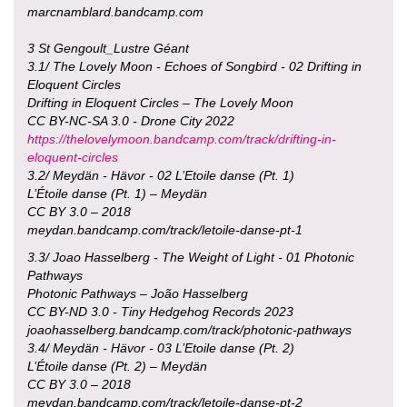
marcnamblard.bandcamp.com
3 St Gengoult_Lustre Géant
3.1/ The Lovely Moon - Echoes of Songbird - 02 Drifting in
Eloquent Circles
Drifting in Eloquent Circles – The Lovely Moon
CC BY-NC-SA 3.0 - Drone City 2022
https://thelovelymoon.bandcamp.com/track/drifting-in-
eloquent-circles
3.2/ Meydän - Hävor - 02 L’Etoile danse (Pt. 1)
L’Étoile danse (Pt. 1) – Meydän
CC BY 3.0 – 2018
meydan.bandcamp.com/track/letoile-danse-pt-1
3.3/ Joao Hasselberg - The Weight of Light - 01 Photonic
Pathways
Photonic Pathways – João Hasselberg
CC BY-ND 3.0 - Tiny Hedgehog Records 2023
joaohasselberg.bandcamp.com/track/photonic-pathways
3.4/ Meydän - Hävor - 03 L’Etoile danse (Pt. 2)
L’Étoile danse (Pt. 2) – Meydän
CC BY 3.0 – 2018
meydan.bandcamp.com/track/letoile-danse-pt-2