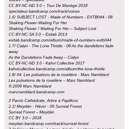
CC BY-NC-ND 3.0 – Tour De Manège 2018
spectateur.bandcamp.com/track/voices
1.6/ SUBJECT LOST - Made of Numbers - EXTB044 - 08
Shaking Flower-Waiting For Her
Shaking Flower / Waiting For Her – Subject Lost
CC BY-NC-SA 3.0 – Exitab 2013
exitab.bandcamp.com/album/made-of-numbers-extb044
1.7/ Cialyn - The Lone Thistle - 08 As the dandelions fade
away
As the Dandelions Fade Away – Cialyn
CC BY-NC-ND 3.0 - Kahvi Collective 2017
kahvicollective.bandcamp.com/album/the-lone-thistle
1.8/ 04. Les pulsations de la roselière - Marc Namblard
Les pulsations de la roselière – Marc Namblard
℗ 2009 Marc Namblard
marcnamblard.bandcamp.com
2 Parvis Cathédrale_Arbre à Papillons
2.1/ Meydän - Hävor - 05 Surreal Forest
Surreal Forest – Meydän
CC BY 3.0 – 2018
meydan.bandcamp.com/track/surreal-forest