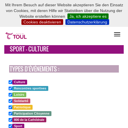
Mit Ihrem Besuch auf dieser Website akzeptieren Sie den Einsatz
von Cookies, mit deren Hilfe wir Statistiken über die Nutzung der
Website erstellen können
Ja, ich akzeptiere es
Cookies deaktivieren
Datenschutzerklärung
SPORT - CULTURE
TYPES D'ÉVÉNEMENTS :
Culture
Rencontres sportives
Loisirs
Solidarité
Patriotique
Participation Citoyenne
800 de la Cathédrale
Sport