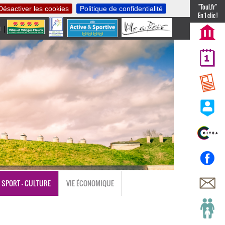
"Toul.fr"
Désactiver les cookies
Politique de confidentialité
En 1 clic !
t
|
nl
SPORT - CULTURE
VIE ÉCONOMIQUE