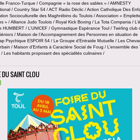
elle Franco-Turque / Compagnie « la rose des sables » / AMNESTY
tional / Country Star 54 / ACT Radio Déclic / Action Catholique Des Enfa
tion Socioculturelle des Maghrébins du Toulois / Association « Emplett
s » / Alliance Judo Toulois / Royal Kick Boxing / La Tota Compania / L’
e HUMBERT / L’UNICEF / Gymnastique Espérance Toul / Twirling club 
 Séniors / Maison de l’Accompagnement des Personnes en situation de
ap Psychique ESPOIR 54 / Le Groupe d’Entraide Mutuelle / Les Cheva
rbain / Maison d’Enfants à Caractère Social de Foug / L’ensemble des 
/ Les habitants proposant des spécialités culinaires /
E DU SAINT CLOU