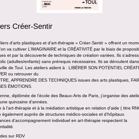
iers Créer-Sentir
liers d’arts plastiques et d’art-thérapie « Créer-Sentir » offrent un mom
l’on va cultiver L’IMAGINAIRE et la CRÉATIVITÉ par le biais de proposit
ques et par la découverte de techniques de création variées. Ils s’adres
blic (adultes/enfants) sans prérequis nécessaires. Ils se déroulent dans
-ville de Toul. Les ateliers aident à : LIBÉRER SON POTENTIEL CRÉA
R ou retrouver du
TRE, APPRENDRE DES TECHNIQUES issues des arts plastiques, FAI
SES ÉMOTIONS.
ienne, diplômée de l’école des Beaux-Arts de Paris, j’organise des ateli
 une quinzaine d’années.
à l’art-thérapie et à la médiation artistique en relation d’aide ( titre RN
le également auprès de structures médico-sociales et d’hôpitaux.
ances d’accompagnement individuel en art-thérapie respectent la
tialité.
des sur RDV