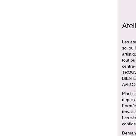
Atel
Les ate
soi où 
artisti
tout pu
centre
TROUVE
BIEN-Ê
AVEC 
Plastic
depuis
Formée 
travail
Les sé
confiden
Deman