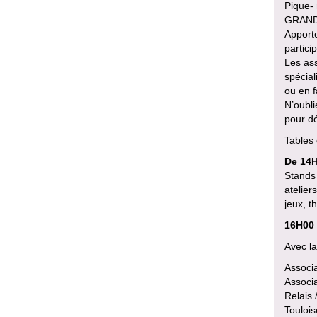
Pique- 
GRAND
Apporte
partici
Les ass
spécial
ou en f
N’oubli
pour dé
Tables 
De 14H
Stands 
atelier
jeux, t
16H00 
Avec la
Associa
Associa
Relais
Toulois