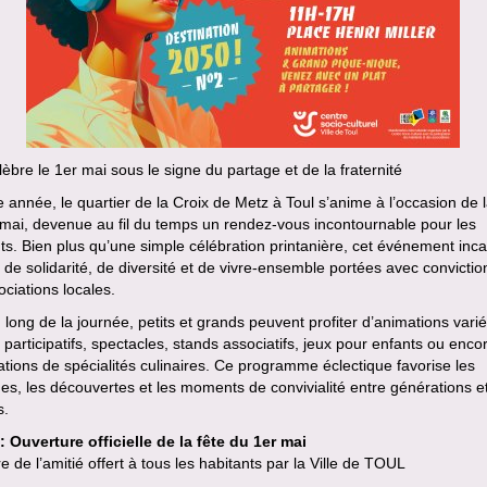
lèbre le 1er mai sous le signe du partage et de la fraternité
année, le quartier de la Croix de Metz à Toul s’anime à l’occasion de l
mai, devenue au fil du temps un rendez-vous incontournable pour les
ts. Bien plus qu’une simple célébration printanière, cet événement inca
 de solidarité, de diversité et de vivre-ensemble portées avec convictio
ociations locales.
 long de la journée, petits et grands peuvent profiter d’animations varié
s participatifs, spectacles, stands associatifs, jeux pour enfants ou enco
tions de spécialités culinaires. Ce programme éclectique favorise les
s, les découvertes et les moments de convivialité entre générations e
s.
 Ouverture officielle de la fête du 1er mai
e de l’amitié offert à tous les habitants par la Ville de TOUL