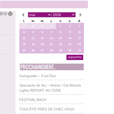
l.
m.
m.
j.
v.
s.
d.
27
28
29
30
1
2
3
4
5
6
7
8
9
10
11
12
13
14
15
16
17
18
19
20
21
22
23
24
25
26
27
28
29
30
31
aujourd’hui
PROCHAINEMENT...
Guinguette – Free’Son
Spectacle de feu – Anima / Cie Manda
Lights REPORT AU 22/08
FESTIVAL BACH
TOUL’ÉTÉ PRÈS DE CHEZ VOUS