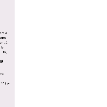
ent à
ions
sent à
 le
TEUR,
RE
ers
CP ) je