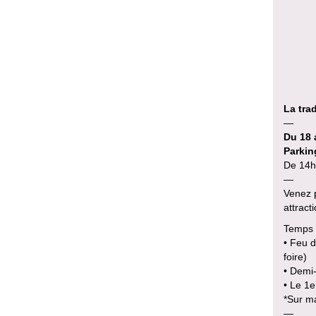
La tra
—
Du 18 
Parkin
De 14h
—
Venez p
attract
Temps 
• Feu d
foire)
• Demi-
• Le 1
*Sur m
—