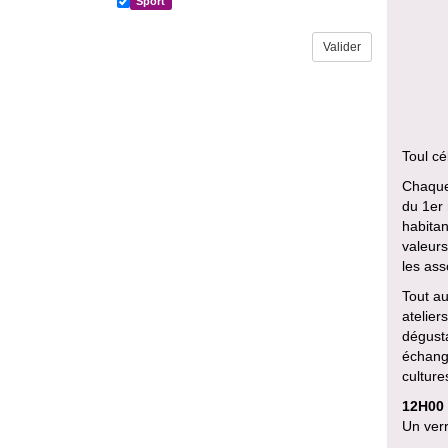
Sport
Toul cé
Chaque 
du 1er 
habitan
valeurs
les ass
Tout au
atelier
dégusta
échange
culture
12H00 :
Un verr