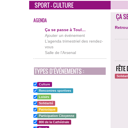
SPORT - CULTURE
ÇA S
AGENDA
Retrou
Ça se passe à Toul…
Ajouter un événement
L’agenda trimestriel des rendez-
vous
Salle de l’Arsenal
FÊTE 
TYPES D'ÉVÉNEMENTS :
Solidar
Culture
Rencontres sportives
Loisirs
Solidarité
Patriotique
Participation Citoyenne
800 de la Cathédrale