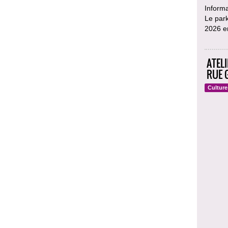
Informa
Le park
2026 en
ATEL
RUE 
Culture