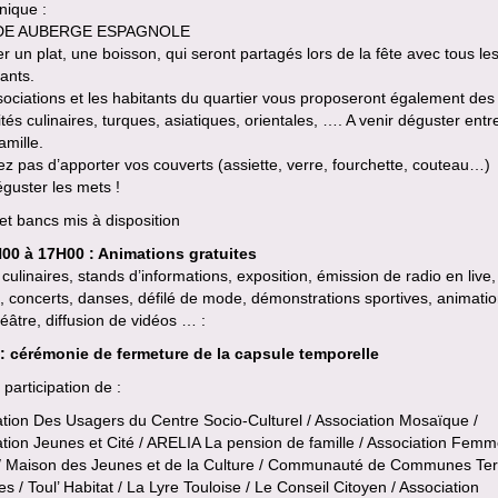
nique :
E AUBERGE ESPAGNOLE
r un plat, une boisson, qui seront partagés lors de la fête avec tous le
pants.
ociations et les habitants du quartier vous proposeront également des
ités culinaires, turques, asiatiques, orientales, …. A venir déguster ent
amille.
ez pas d’apporter vos couverts (assiette, verre, fourchette, couteau…)
guster les mets !
et bancs mis à disposition
00 à 17H00 : Animations gratuites
culinaires, stands d’informations, exposition, émission de radio en live,
s, concerts, danses, défilé de mode, démonstrations sportives, animatio
héâtre, diffusion de vidéos … :
: cérémonie de fermeture de la capsule temporelle
 participation de :
tion Des Usagers du Centre Socio-Culturel / Association Mosaïque /
tion Jeunes et Cité / ARELIA La pension de famille / Association Fem
 / Maison des Jeunes et de la Culture / Communauté de Communes Ter
es / Toul’ Habitat / La Lyre Touloise / Le Conseil Citoyen / Association