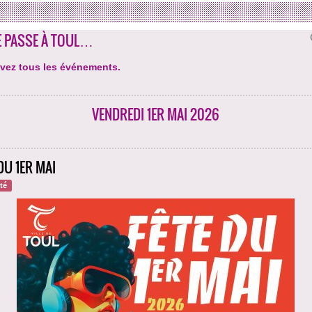
E PASSE À TOUL…
vez tous les événements.
VENDREDI 1ER MAI 2026
DU 1ER MAI
ité