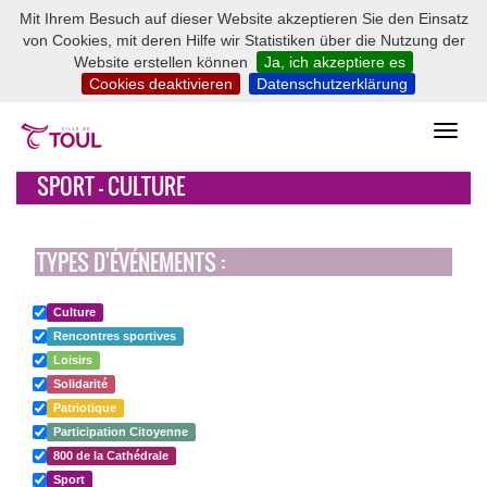
Mit Ihrem Besuch auf dieser Website akzeptieren Sie den Einsatz
von Cookies, mit deren Hilfe wir Statistiken über die Nutzung der
Website erstellen können
Ja, ich akzeptiere es
Cookies deaktivieren
Datenschutzerklärung
SPORT - CULTURE
TYPES D'ÉVÉNEMENTS :
Culture
Rencontres sportives
Loisirs
Solidarité
Patriotique
Participation Citoyenne
800 de la Cathédrale
Sport