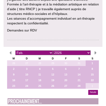
Formée à l’art-thérapie et à la médiation artistique en relation
d’aide ( titre RNCP ) je travaille également auprès de
structures médico-sociales et d’hôpitaux.
Les séances d’accompagnement individuel en art-thérapie
respectent la confidentialité.
Demandes sur RDV
M
D
M
D
F
S
S
26
27
28
29
30
31
1
2
3
4
5
6
7
8
9
10
11
12
13
14
15
16
17
18
19
20
21
22
23
24
25
26
27
28
1
heute
PROCHAINEMENT...