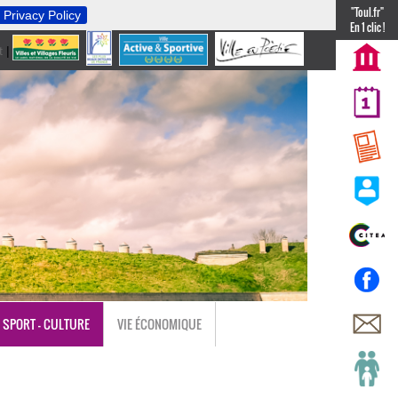
"Toul.fr"
Privacy Policy
En 1 clic !
t
|
nl
SPORT - CULTURE
VIE ÉCONOMIQUE