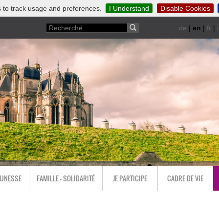
 to track usage and preferences.
I Understand
Disable Cookies
de
|
en
|
fr
|
i
EUNESSE
FAMILLE - SOLIDARITÉ
JE PARTICIPE
CADRE DE VIE