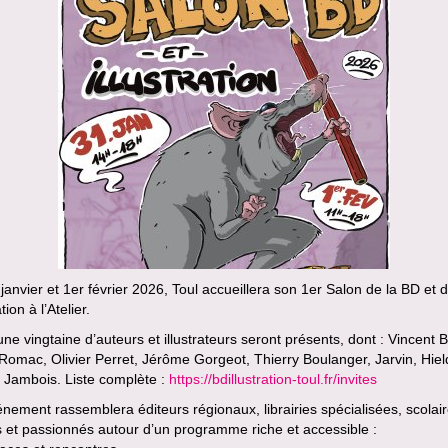
janvier et 1er février 2026, Toul accueillera son 1er Salon de la BD et 
ation à l’Atelier.
une vingtaine d’auteurs et illustrateurs seront présents, dont : Vincent Ba
 Romac, Olivier Perret, Jérôme Gorgeot, Thierry Boulanger, Jarvin, Hiel
 Jambois. Liste complète :
https://bdillustration-toul.fr/invites
nement rassemblera éditeurs régionaux, librairies spécialisées, scolair
s et passionnés autour d’un programme riche et accessible :