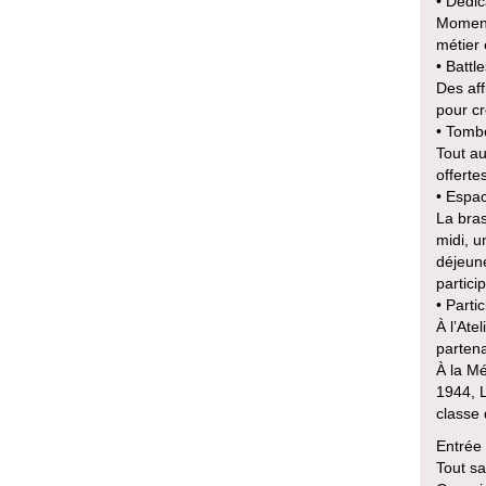
• Dédic
Moments
métier 
• Battl
Des aff
pour cr
• Tomb
Tout a
offerte
• Espac
La bras
midi, u
déjeun
partici
• Parti
À l’Ate
partena
À la Mé
1944, L
classe 
Entrée 
Tout sa