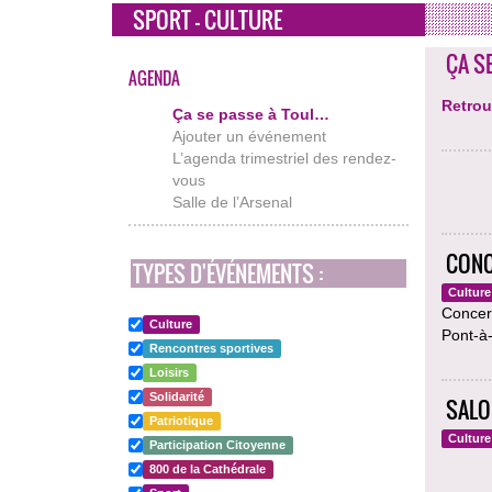
SPORT - CULTURE
ÇA S
AGENDA
Retrou
Ça se passe à Toul…
Ajouter un événement
L’agenda trimestriel des rendez-
vous
Salle de l’Arsenal
CONC
TYPES D'ÉVÉNEMENTS :
Culture
Concert
Culture
Pont-à
Rencontres sportives
Loisirs
Solidarité
SALON
Patriotique
Culture
Participation Citoyenne
800 de la Cathédrale