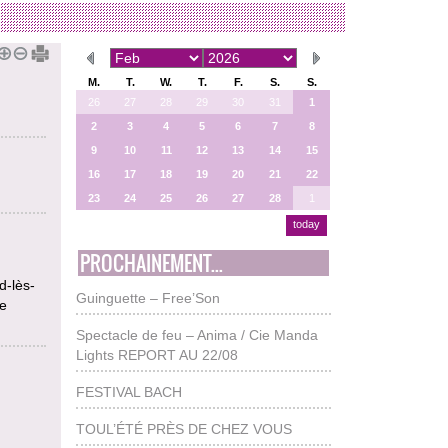
M.
T.
W.
T.
F.
S.
S.
26
27
28
29
30
31
1
2
3
4
5
6
7
8
9
10
11
12
13
14
15
16
17
18
19
20
21
22
23
24
25
26
27
28
1
today
PROCHAINEMENT...
d-lès-
Guinguette – Free’Son
re
Spectacle de feu – Anima / Cie Manda
Lights REPORT AU 22/08
FESTIVAL BACH
TOUL’ÉTÉ PRÈS DE CHEZ VOUS