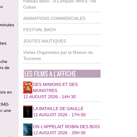
Plateau latino - A Compas/ Who’s The
du
Cuban
ANIMATIONS COMMERCIALES
 minutes
FESTIVAL BACH
JOUTES NAUTIQUES
nées
Visites Organisées par la Maison du
Tourisme
nche
rs de
LES FILMS A L’AFFICHE
DES MINIONS ET DES
MONSTRES
ibre en
12 AUGUST 2026 - 14H 30
1940-
LA BATAILLE DE GAULLE
ec une
12 AUGUST 2026 - 17H 00
ON L’APPELAIT ROBIN DES BOIS
12 AUGUST 2026 - 20H 00