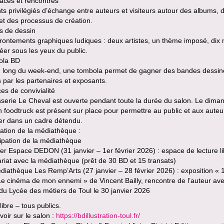
aces et rencontres
 privilégiés d’échange entre auteurs et visiteurs autour des albums, 
et des processus de création.
es de dessin
rontements graphiques ludiques : deux artistes, un thème imposé, dix
éer sous les yeux du public.
ola BD
u long du week-end, une tombola permet de gagner des bandes dessi
s par les partenaires et exposants.
es de convivialité
serie Le Cheval est ouverte pendant toute la durée du salon. Le dima
n foodtruck est présent sur place pour permettre au public et aux auteu
er dans un cadre détendu.
pation de la médiathèque :
cipation de la médiathèque
lier Espace DEDON (31 janvier – 1er février 2026) : espace de lecture l
riat avec la médiathèque (prêt de 30 BD et 15 transats)
diathèque Les Remp’Arts (27 janvier – 28 février 2026) : exposition « 
e cinéma de mon ennemi » de Vincent Bailly, rencontre de l’auteur av
du Lycée des métiers de Toul le 30 janvier 2026
libre – tous publics.
voir sur le salon :
https://bdillustration-toul.fr/