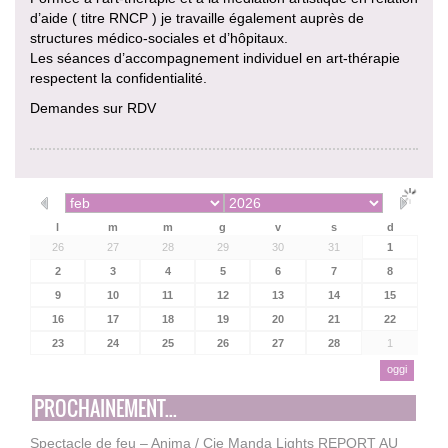
d’aide ( titre RNCP ) je travaille également auprès de
structures médico-sociales et d’hôpitaux.
Les séances d’accompagnement individuel en art-thérapie
respectent la confidentialité.
Demandes sur RDV
l
m
m
g
v
s
d
26
27
28
29
30
31
1
2
3
4
5
6
7
8
9
10
11
12
13
14
15
16
17
18
19
20
21
22
23
24
25
26
27
28
1
oggi
PROCHAINEMENT...
Spectacle de feu – Anima / Cie Manda Lights REPORT AU