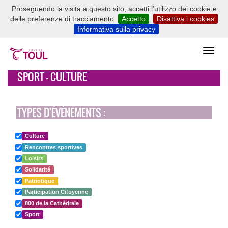
Proseguendo la visita a questo sito, accetti l’utilizzo dei cookie e
delle preferenze di tracciamento
Accetto
Disattiva i cookies
Informativa sulla privacy
SPORT - CULTURE
TYPES D'ÉVÉNEMENTS :
Culture
Rencontres sportives
Loisirs
Solidarité
Patriotique
Participation Citoyenne
800 de la Cathédrale
Sport