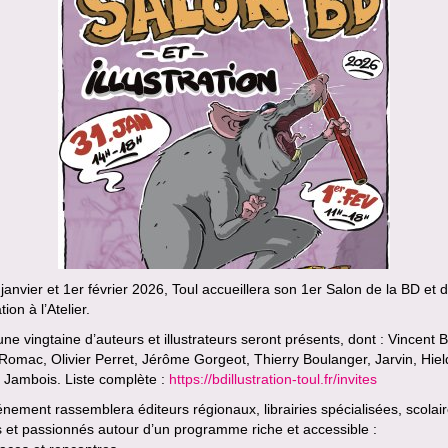
janvier et 1er février 2026, Toul accueillera son 1er Salon de la BD et 
ation à l’Atelier.
une vingtaine d’auteurs et illustrateurs seront présents, dont : Vincent Ba
 Romac, Olivier Perret, Jérôme Gorgeot, Thierry Boulanger, Jarvin, Hiel
 Jambois. Liste complète :
https://bdillustration-toul.fr/invites
nement rassemblera éditeurs régionaux, librairies spécialisées, scolair
s et passionnés autour d’un programme riche et accessible :