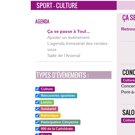
SPORT - CULTURE
ÇA S
AGENDA
Retrou
Ça se passe à Toul…
Ajouter un événement
L’agenda trimestriel des rendez-
vous
Salle de l’Arsenal
CONC
TYPES D'ÉVÉNEMENTS :
Culture
Concert
Culture
Pont-à
Rencontres sportives
Loisirs
Solidarité
SALON
Patriotique
Culture
Participation Citoyenne
800 de la Cathédrale