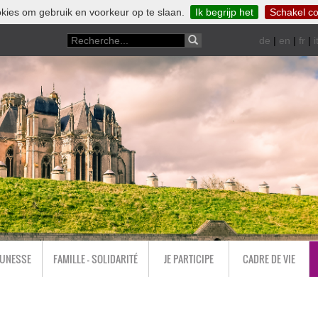
kies om gebruik en voorkeur op te slaan.
Ik begrijp het
Schakel co
de
|
en
|
fr
|
i
EUNESSE
FAMILLE - SOLIDARITÉ
JE PARTICIPE
CADRE DE VIE