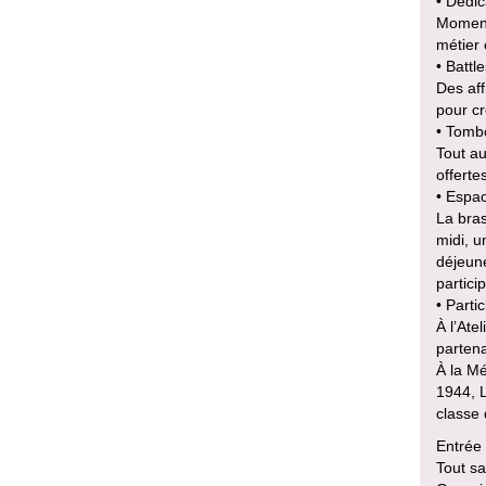
• Dédic
Moments
métier 
• Battl
Des aff
pour cr
• Tomb
Tout a
offerte
• Espac
La bras
midi, u
déjeun
partici
• Parti
À l’Ate
partena
À la Mé
1944, L
classe 
Entrée 
Tout sa