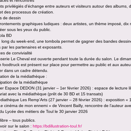
aces et rencontres
 privilégiés d’échange entre auteurs et visiteurs autour des albums, 
et des processus de création.
es de dessin
rontements graphiques ludiques : deux artistes, un thème imposé, dix
éer sous les yeux du public.
ola BD
u long du week-end, une tombola permet de gagner des bandes dessi
s par les partenaires et exposants.
es de convivialité
serie Le Cheval est ouverte pendant toute la durée du salon. Le dima
n foodtruck est présent sur place pour permettre au public et aux auteu
er dans un cadre détendu.
pation de la médiathèque :
cipation de la médiathèque
lier Espace DEDON (31 janvier – 1er février 2026) : espace de lecture l
riat avec la médiathèque (prêt de 30 BD et 15 transats)
diathèque Les Remp’Arts (27 janvier – 28 février 2026) : exposition « 
e cinéma de mon ennemi » de Vincent Bailly, rencontre de l’auteur av
du Lycée des métiers de Toul le 30 janvier 2026
libre – tous publics.
voir sur le salon :
https://bdillustration-toul.fr/