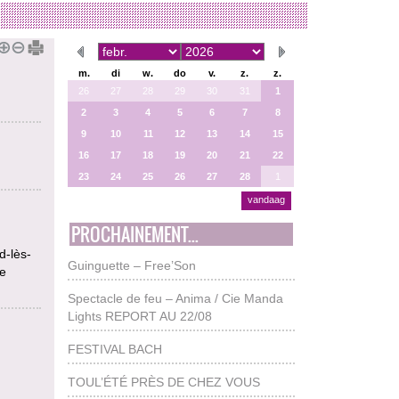
m.
di
w.
do
v.
z.
z.
26
27
28
29
30
31
1
2
3
4
5
6
7
8
9
10
11
12
13
14
15
16
17
18
19
20
21
22
23
24
25
26
27
28
1
vandaag
PROCHAINEMENT...
d-lès-
Guinguette – Free’Son
re
Spectacle de feu – Anima / Cie Manda
Lights REPORT AU 22/08
FESTIVAL BACH
TOUL’ÉTÉ PRÈS DE CHEZ VOUS