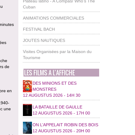
Plateau latino - A Compas/ Who’s The
du
Cuban
ANIMATIONS COMMERCIALES
 minutes
FESTIVAL BACH
JOUTES NAUTIQUES
nées
Visites Organisées par la Maison du
Tourisme
nche
rs de
LES FILMS A L’AFFICHE
DES MINIONS ET DES
MONSTRES
ibre en
12 AUGUSTUS 2026 - 14H 30
1940-
LA BATAILLE DE GAULLE
ec une
12 AUGUSTUS 2026 - 17H 00
ON L’APPELAIT ROBIN DES BOIS
12 AUGUSTUS 2026 - 20H 00