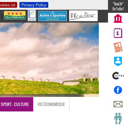
"Toul.fr"
okies uit
Privacy Policy
En 1 clic !
t
|
nl
SPORT - CULTURE
VIE ÉCONOMIQUE