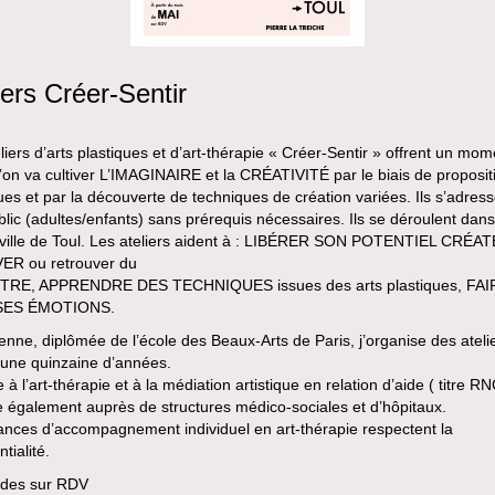
iers Créer-Sentir
liers d’arts plastiques et d’art-thérapie « Créer-Sentir » offrent un mom
l’on va cultiver L’IMAGINAIRE et la CRÉATIVITÉ par le biais de proposit
ques et par la découverte de techniques de création variées. Ils s’adres
blic (adultes/enfants) sans prérequis nécessaires. Ils se déroulent dans
-ville de Toul. Les ateliers aident à : LIBÉRER SON POTENTIEL CRÉA
R ou retrouver du
TRE, APPRENDRE DES TECHNIQUES issues des arts plastiques, FAI
SES ÉMOTIONS.
ienne, diplômée de l’école des Beaux-Arts de Paris, j’organise des ateli
 une quinzaine d’années.
à l’art-thérapie et à la médiation artistique en relation d’aide ( titre RN
le également auprès de structures médico-sociales et d’hôpitaux.
ances d’accompagnement individuel en art-thérapie respectent la
tialité.
des sur RDV