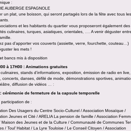
nique :
E AUBERGE ESPAGNOLE
r un plat, une boisson, qui seront partagés lors de la fête avec tous le
pants.
ociations et les habitants du quartier vous proposeront également des
ités culinaires, turques, asiatiques, orientales, …. A venir déguster ent
amille.
ez pas d’apporter vos couverts (assiette, verre, fourchette, couteau…)
guster les mets !
et bancs mis à disposition
00 à 17H00 : Animations gratuites
culinaires, stands d’informations, exposition, émission de radio en live,
s, concerts, danses, défilé de mode, démonstrations sportives, animatio
héâtre, diffusion de vidéos … :
: cérémonie de fermeture de la capsule temporelle
 participation de :
tion Des Usagers du Centre Socio-Culturel / Association Mosaïque /
tion Jeunes et Cité / ARELIA La pension de famille / Association Fem
 / Maison des Jeunes et de la Culture / Communauté de Communes Ter
es / Toul’ Habitat / La Lyre Touloise / Le Conseil Citoyen / Association