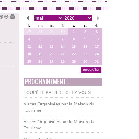
l.
m.
m.
j.
v.
s.
d.
27
28
29
30
1
2
3
4
5
6
7
8
9
10
11
12
13
14
15
16
17
18
19
20
21
22
23
24
25
26
27
28
29
30
31
aujourd’hui
PROCHAINEMENT...
TOUL’ÉTÉ PRÈS DE CHEZ VOUS
Visites Organisées par la Maison du
Tourisme
Visites Organisées par la Maison du
Tourisme