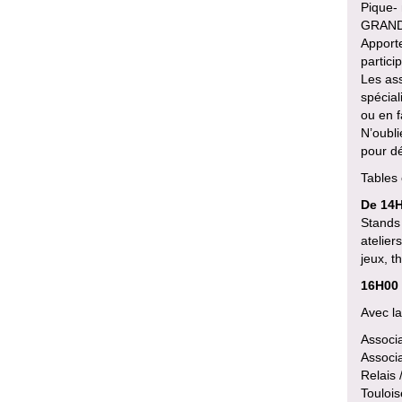
Pique- 
GRAND
Apporte
partici
Les ass
spécial
ou en f
N’oubli
pour dé
Tables 
De 14H
Stands 
atelier
jeux, t
16H00 
Avec la
Associa
Associa
Relais
Toulois