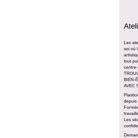
Atel
Les ate
soi où 
artisti
tout pu
centre
TROUVE
BIEN-Ê
AVEC 
Plastic
depuis
Formée 
travail
Les sé
confiden
Deman