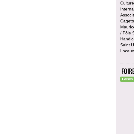
Cultur
Interna
Associa
Cagette
Mauric
/ Pôle
Handic
Saint U
Locaux 
FOIR
Loisirs