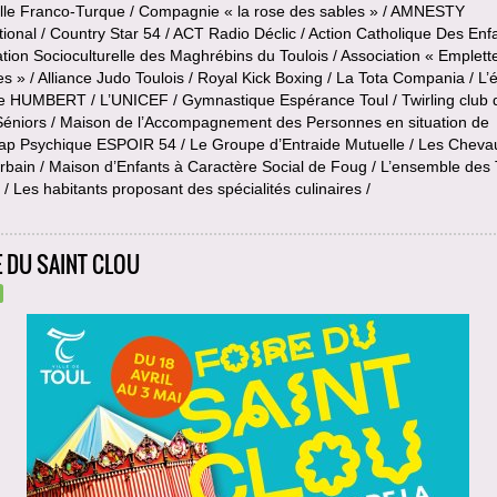
elle Franco-Turque / Compagnie « la rose des sables » / AMNESTY
tional / Country Star 54 / ACT Radio Déclic / Action Catholique Des Enfa
tion Socioculturelle des Maghrébins du Toulois / Association « Emplett
s » / Alliance Judo Toulois / Royal Kick Boxing / La Tota Compania / L’
e HUMBERT / L’UNICEF / Gymnastique Espérance Toul / Twirling club 
 Séniors / Maison de l’Accompagnement des Personnes en situation de
ap Psychique ESPOIR 54 / Le Groupe d’Entraide Mutuelle / Les Cheva
rbain / Maison d’Enfants à Caractère Social de Foug / L’ensemble des 
/ Les habitants proposant des spécialités culinaires /
E DU SAINT CLOU