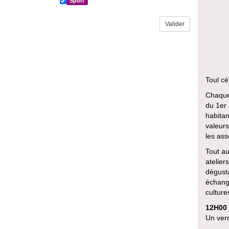
Sport
Toul cé
Chaque 
du 1er 
habitan
valeurs
les ass
Tout au
atelier
dégusta
échange
culture
12H00 :
Un verr