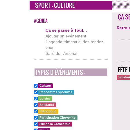
SPORT - CULTURE
ÇA S
AGENDA
Retrou
Ça se passe à Toul…
Ajouter un événement
L’agenda trimestriel des rendez-
vous
Salle de l’Arsenal
FÊTE 
TYPES D'ÉVÉNEMENTS :
Solidar
Culture
Rencontres sportives
Loisirs
Solidarité
Patriotique
Participation Citoyenne
800 de la Cathédrale