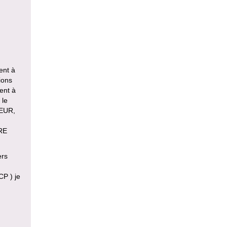
ent à
ions
sent à
 le
TEUR,
RE
ers
CP ) je