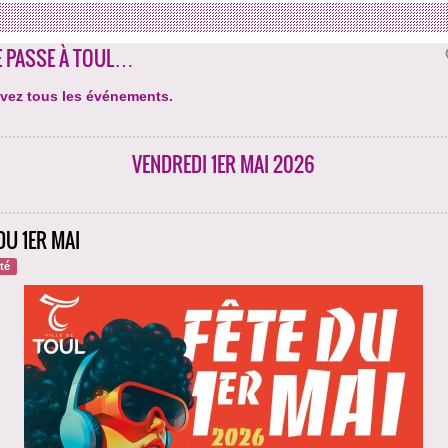
E PASSE À TOUL…
vez tous les événements.
VENDREDI 1ER MAI 2026
DU 1ER MAI
ité