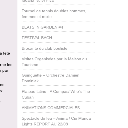
Moana Nui A Hiva
Tournoi de tennis doubles hommes,
femmes et mixte
BEATS IN GARDEN #4
FESTIVAL BACH
Brocante du club bouliste
a fête
Visites Organisées par la Maison du
Tourisme
rne les
n par
Guinguette – Orchestre Damien
Dominiak
es :
re
Plateau latino - A Compas/ Who’s The
Cuban
t
ANIMATIONS COMMERCIALES
Spectacle de feu – Anima / Cie Manda
Lights REPORT AU 22/08