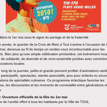
lèbre le 1er mai sous le signe du partage et de la fraternité
année, le quartier de la Croix de Metz à Toul s’anime à l’occasion de l
mai, devenue au fil du temps un rendez-vous incontournable pour les
ts. Bien plus qu’une simple célébration printanière, cet événement inca
 de solidarité, de diversité et de vivre-ensemble portées avec convictio
ociations locales.
 long de la journée, petits et grands peuvent profiter d’animations varié
s participatifs, spectacles, stands associatifs, jeux pour enfants ou enco
tions de spécialités culinaires. Ce programme éclectique favorise les
s, les découvertes et les moments de convivialité entre générations e
s.
 Ouverture officielle de la fête du 1er mai
e de l’amitié offert à tous les habitants par la Ville de TOUL