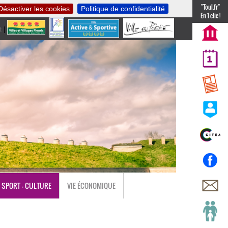
"Toul.fr"
Désactiver les cookies
Politique de confidentialité
En 1 clic !
t
|
nl
SPORT - CULTURE
VIE ÉCONOMIQUE