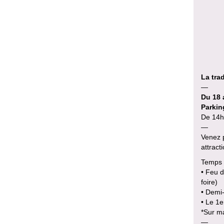
La tra
—
Du 18 
Parkin
De 14h
—
Venez p
attract
Temps 
• Feu d
foire)
• Demi-
• Le 1
*Sur m
—