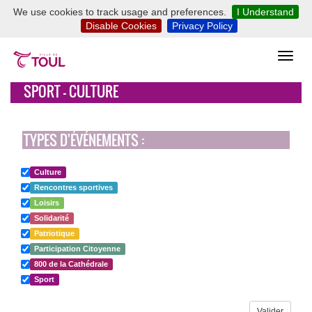
We use cookies to track usage and preferences.
I Understand
Disable Cookies
Privacy Policy
SPORT - CULTURE
TYPES D'ÉVÉNEMENTS :
Culture
Rencontres sportives
Loisirs
Solidarité
Patriotique
Participation Citoyenne
800 de la Cathédrale
Sport