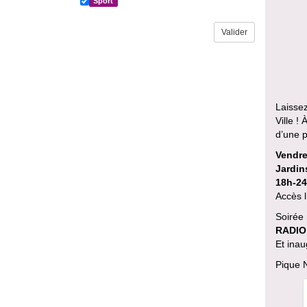
Sport
Laissez
Ville !
d’une p
Vendred
Jardins
18h-2
Accès l
Soirée 
RADIO
Et ina
Pique N