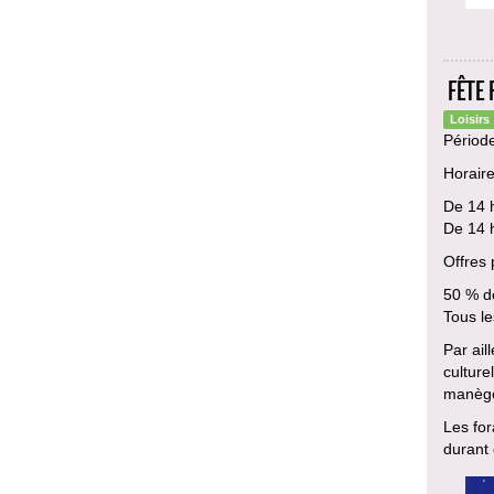
FÊTE 
Loisirs
Période
Horaire
De 14 h
De 14 h
Offres 
50 % de
Tous le
Par ail
culture
manèges
Les for
durant 