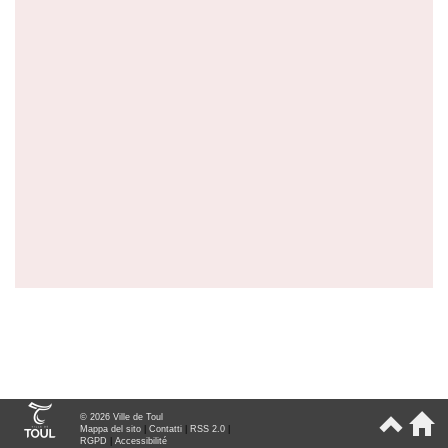
© 2026 Ville de Toul
Mappa del sito
|
Contatti
|
RSS 2.0
|
RGPD
|
Accessibilité