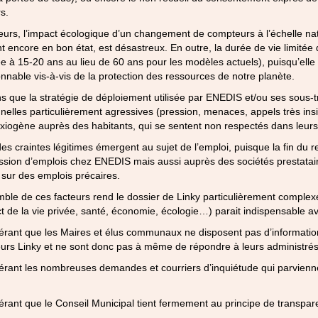
rs.
leurs, l’impact écologique d’un changement de compteurs à l’échelle nat
t encore en bon état, est désastreux. En outre, la durée de vie limit
e à 15-20 ans au lieu de 60 ans pour les modèles actuels), puisqu’ell
nnable vis-à-vis de la protection des ressources de notre planète.
s que la stratégie de déploiement utilisée par ENEDIS et/ou ses sous-
nnelles particulièrement agressives (pression, menaces, appels très insi
xiogène auprès des habitants, qui se sentent non respectés dans leurs l
des craintes légitimes émergent au sujet de l’emploi, puisque la fin du 
sion d’emplois chez ENEDIS mais aussi auprès des sociétés prestataire
é sur des emplois précaires.
ble de ces facteurs rend le dossier de Linky particulièrement complexe, 
t de la vie privée, santé, économie, écologie…) parait indispensable ava
rant que les Maires et élus communaux ne disposent pas d’informations
rs Linky et ne sont donc pas à même de répondre à leurs administrés e
rant les nombreuses demandes et courriers d’inquiétude qui parvienne
rant que le Conseil Municipal tient fermement au principe de transparen