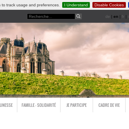
 to track usage and preferences.
I Understand
Disable Cookies
de
|
en
|
fr
|
i
EUNESSE
FAMILLE - SOLIDARITÉ
JE PARTICIPE
CADRE DE VIE