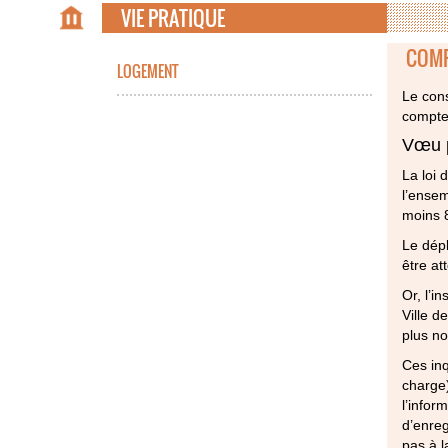
VIE PRATIQUE
COMP
LOGEMENT
Le cons
compte
Vœu p
La loi 
l’ensem
moins 8
Le dépl
être at
Or, l’i
Ville d
plus no
Ces inq
charge)
l’infor
d’enreg
pas à l