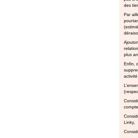
des tie
Par ail
pourtan
(estimé
déraiso
Ajouton
relatio
plus an
Enfin, 
suppres
activit
L’ensem
(respec
Considé
compteu
Considé
Linky,
Considé