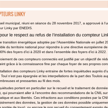
TEURS LINKY
eil municipal, réuni en séance du 28 novembre 2017, a approuvé à l’u
ur Linky par ENEDIS.
our le respect au refus de l’installation du compteur Lin
de transition énergétique adoptée par l’Assemblée Nationale en juillet 
ble du territoire national pour répondre à une directive européenne de
0% des foyers d’ici à 2020 et dans l’ensemble des foyers d’ici à 2022.
oiement de ces compteurs connectés est justifié par un objectif de réd
teint grâce à la connaissance fine par chaque foyer de ses propres co
nstallation des compteurs Linky entraine de fortes inquiétudes auprès d’
e Toul n’est pas épargnée et les interpellations de la part des Toulois 
mbreuses et pressantes au fil des mois.
uiétudes portent en particulier sur le recueil et le traitement de donné
, qui pourraient aller à l’encontre des recommandations de la CNIL sur l
matique et aux libertés. Ces infractions aux conditions posées par la C
istrement des données, la gestion de ces données possible uniquement
a portée de tous), ou encore le non recueil du consentement exprès d