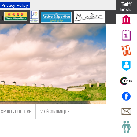
"Toul.fr"
Privacy Policy
En 1 clic !
t
|
nl
SPORT - CULTURE
VIE ÉCONOMIQUE