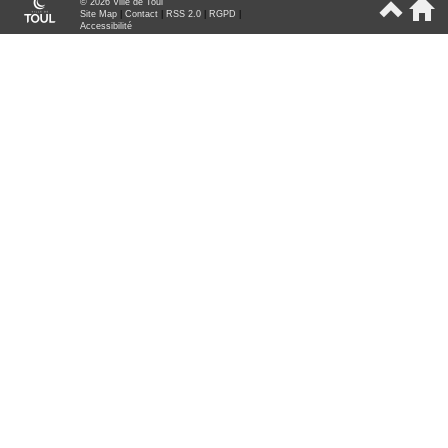
© 2026 Ville de Toul
Site Map
|
Contact
|
RSS 2.0
|
RGPD
|
Accessibilité