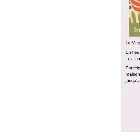
La Vill
En fleu
la vill
Partici
maisons
jusqu’a