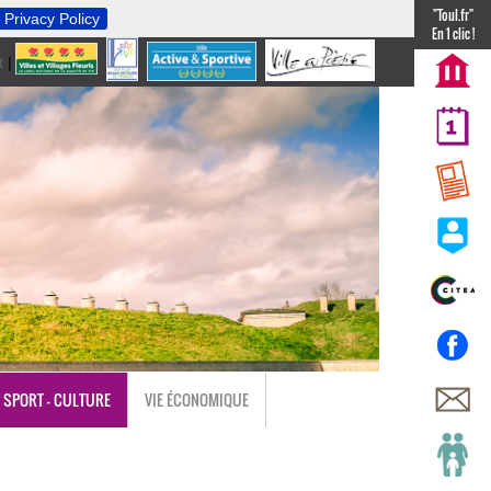
"Toul.fr"
Privacy Policy
En 1 clic !
t
|
nl
SPORT - CULTURE
VIE ÉCONOMIQUE