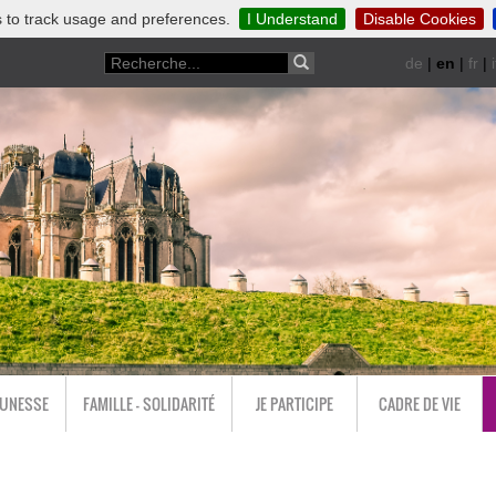
 to track usage and preferences.
I Understand
Disable Cookies
de
|
en
|
fr
|
i
EUNESSE
FAMILLE - SOLIDARITÉ
JE PARTICIPE
CADRE DE VIE