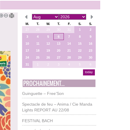
M.
T.
W.
T.
F.
S.
S.
27
28
29
30
31
1
2
3
4
5
6
7
8
9
10
11
12
13
14
15
16
17
18
19
20
21
22
23
24
25
26
27
28
29
30
31
1
2
3
4
5
6
today
PROCHAINEMENT...
Guinguette – Free’Son
Spectacle de feu – Anima / Cie Manda
Lights REPORT AU 22/08
FESTIVAL BACH