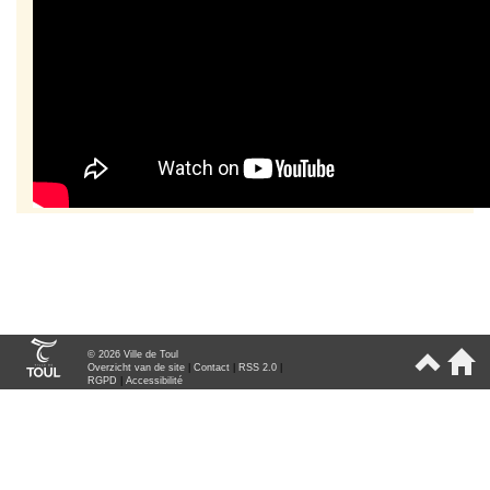
© 2026 Ville de Toul
Overzicht van de site
|
Contact
|
RSS 2.0
|
RGPD
|
Accessibilité