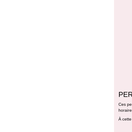
PE
Ces pe
horair
À cett