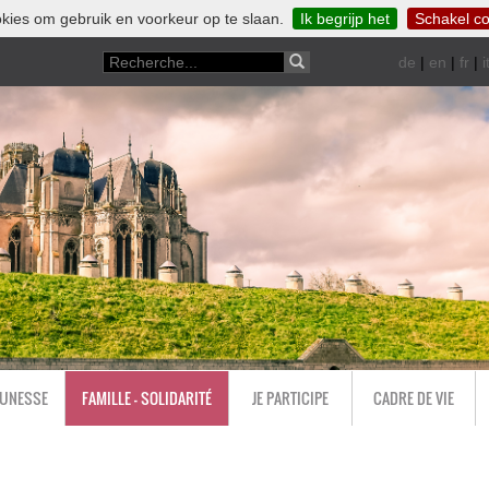
kies om gebruik en voorkeur op te slaan.
Ik begrijp het
Schakel co
de
|
en
|
fr
|
i
EUNESSE
FAMILLE - SOLIDARITÉ
JE PARTICIPE
CADRE DE VIE