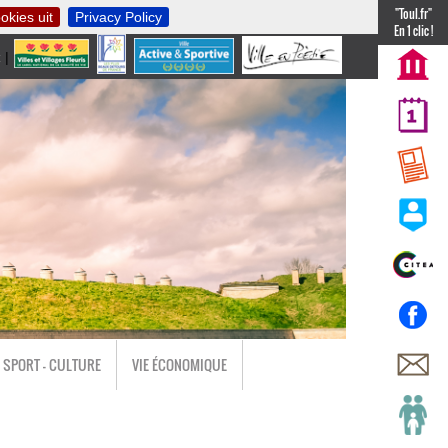
"Toul.fr"
okies uit
Privacy Policy
En 1 clic !
t
|
nl
SPORT - CULTURE
VIE ÉCONOMIQUE