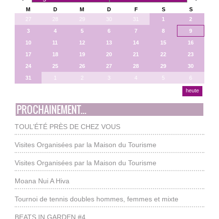
M
D
M
D
F
S
S
27
28
29
30
31
1
2
3
4
5
6
7
8
9
10
11
12
13
14
15
16
17
18
19
20
21
22
23
24
25
26
27
28
29
30
31
1
2
3
4
5
6
heute
PROCHAINEMENT...
TOUL’ÉTÉ PRÈS DE CHEZ VOUS
Visites Organisées par la Maison du Tourisme
Visites Organisées par la Maison du Tourisme
Moana Nui A Hiva
Tournoi de tennis doubles hommes, femmes et mixte
BEATS IN GARDEN #4