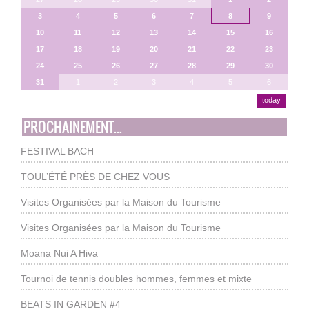
3
4
5
6
7
8
9
10
11
12
13
14
15
16
17
18
19
20
21
22
23
24
25
26
27
28
29
30
31
1
2
3
4
5
6
today
PROCHAINEMENT...
FESTIVAL BACH
TOUL’ÉTÉ PRÈS DE CHEZ VOUS
Visites Organisées par la Maison du Tourisme
Visites Organisées par la Maison du Tourisme
Moana Nui A Hiva
Tournoi de tennis doubles hommes, femmes et mixte
BEATS IN GARDEN #4