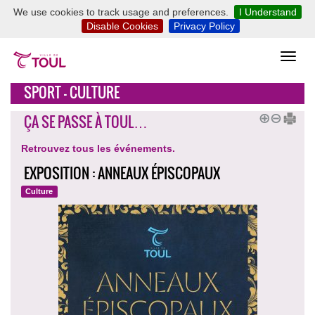
We use cookies to track usage and preferences.
I Understand
Disable Cookies
Privacy Policy
SPORT - CULTURE
ÇA SE PASSE À TOUL…
Retrouvez tous les événements.
EXPOSITION : ANNEAUX ÉPISCOPAUX
Culture