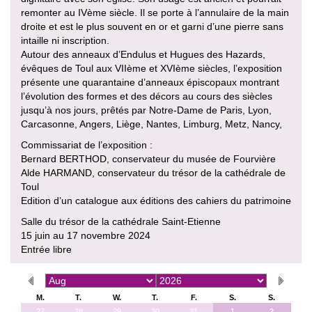
remonter au IVème siècle. Il se porte à l’annulaire de la main
droite et est le plus souvent en or et garni d’une pierre sans
intaille ni inscription.
Autour des anneaux d’Endulus et Hugues des Hazards,
évêques de Toul aux VIIème et XVIème siècles, l’exposition
présente une quarantaine d’anneaux épiscopaux montrant
l’évolution des formes et des décors au cours des siècles
jusqu’à nos jours, prêtés par Notre-Dame de Paris, Lyon,
Carcasonne, Angers, Liège, Nantes, Limburg, Metz, Nancy,
Commissariat de l’exposition :
Bernard BERTHOD, conservateur du musée de Fourvière
Alde HARMAND, conservateur du trésor de la cathédrale de
Toul
Edition d’un catalogue aux éditions des cahiers du patrimoine
Salle du trésor de la cathédrale Saint-Etienne
15 juin au 17 novembre 2024
Entrée libre
M.
T.
W.
T.
F.
S.
S.
27
28
29
30
31
1
2