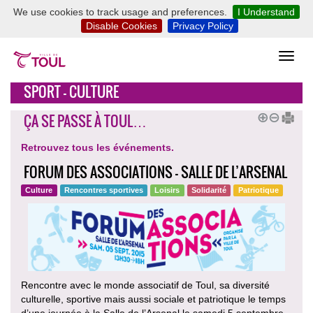
We use cookies to track usage and preferences.
I Understand
Disable Cookies
Privacy Policy
SPORT - CULTURE
ÇA SE PASSE À TOUL…
Retrouvez tous les événements.
FORUM DES ASSOCIATIONS - SALLE DE L’ARSENAL
Culture
Rencontres sportives
Loisirs
Solidarité
Patriotique
Rencontre avec le monde associatif de Toul, sa diversité
culturelle, sportive mais aussi sociale et patriotique le temps
d’une journée à la Salle de l’Arsenal le samedi 5 septembre