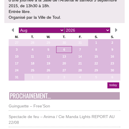
2015, de 13h30 à 18h.
Entrée libre.
Organisé par la Ville de Toul.
M.
T.
W.
T.
F.
S.
S.
27
28
29
30
31
1
2
3
4
5
6
7
8
9
10
11
12
13
14
15
16
17
18
19
20
21
22
23
24
25
26
27
28
29
30
31
1
2
3
4
5
6
today
PROCHAINEMENT...
Guinguette – Free’Son
Spectacle de feu – Anima / Cie Manda Lights REPORT AU
22/08