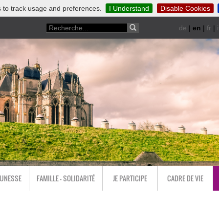
 to track usage and preferences.
I Understand
Disable Cookies
de
|
en
|
fr
|
i
EUNESSE
FAMILLE - SOLIDARITÉ
JE PARTICIPE
CADRE DE VIE