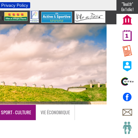
"Toul.fr"
Privacy Policy
En 1 clic !
t
|
nl
SPORT - CULTURE
VIE ÉCONOMIQUE