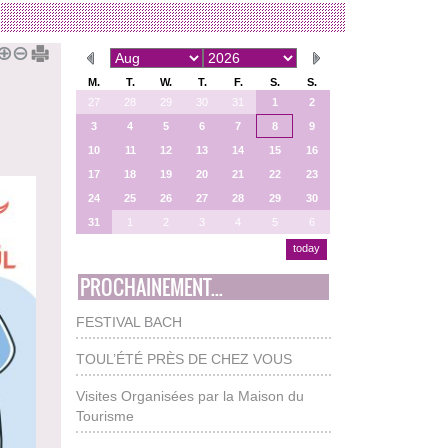
M.
T.
W.
T.
F.
S.
S.
27
28
29
30
31
1
2
3
4
5
6
7
8
9
10
11
12
13
14
15
16
17
18
19
20
21
22
23
24
25
26
27
28
29
30
31
1
2
3
4
5
6
today
PROCHAINEMENT...
FESTIVAL BACH
TOUL’ÉTÉ PRÈS DE CHEZ VOUS
Visites Organisées par la Maison du
Tourisme