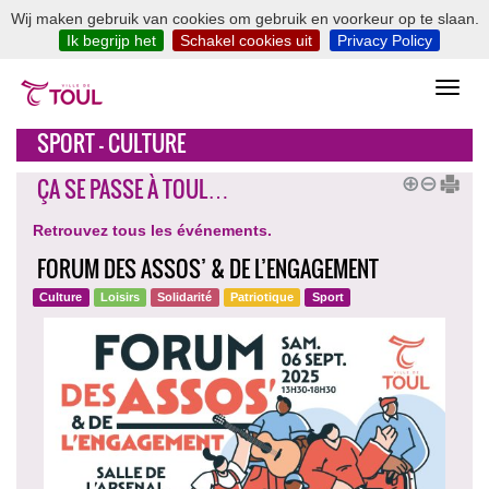
Wij maken gebruik van cookies om gebruik en voorkeur op te slaan.
Ik begrijp het
Schakel cookies uit
Privacy Policy
SPORT - CULTURE
ÇA SE PASSE À TOUL…
Retrouvez tous les événements.
FORUM DES ASSOS’ & DE L’ENGAGEMENT
Culture
Loisirs
Solidarité
Patriotique
Sport