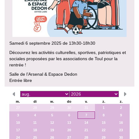
Samedi 6 septembre 2025 de 13h30-18h30
Découvrez les activités culturelles, sportives, patriotiques et
sociales proposées par les associations de Toul pour la
rentrée !
Salle de l’Arsenal & Espace Dedon
Entrée libre
m.
di
w.
do
v.
z.
z.
27
28
29
30
31
1
2
3
4
5
6
7
8
9
10
11
12
13
14
15
16
17
18
19
20
21
22
23
24
25
26
27
28
29
30