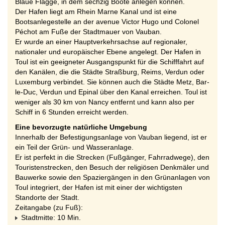
Blaue Flagge, in dem sechzig Boote anlegen können.
Der Hafen liegt am Rhein Marne Kanal und ist eine
Bootsanlegestelle an der avenue Victor Hugo und Colonel
Péchot am Fuße der Stadtmauer von Vauban.
Er wurde an einer Hauptverkehrsachse auf regionaler,
nationaler und europäischer Ebene angelegt. Der Hafen in
Toul ist ein geeigneter Ausgangspunkt für die Schifffahrt auf
den Kanälen, die die Städte Straßburg, Reims, Verdun oder
Luxemburg verbindet. Sie können auch die Städte Metz, Bar-
le-Duc, Verdun und Epinal über den Kanal erreichen. Toul ist
weniger als 30 km von Nancy entfernt und kann also per
Schiff in 6 Stunden erreicht werden.
Eine bevorzugte natürliche Umgebung
Innerhalb der Befestigungsanlage von Vauban liegend, ist er
ein Teil der Grün- und Wasseranlage.
Er ist perfekt in die Strecken (Fußgänger, Fahrradwege), den
Touristenstrecken, den Besuch der religiösen Denkmäler und
Bauwerke sowie den Spaziergängen in den Grünanlagen von
Toul integriert, der Hafen ist mit einer der wichtigsten
Standorte der Stadt.
Zeitangabe (zu Fuß):
Stadtmitte: 10 Min.