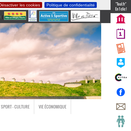
"Toul.fr"
Désactiver les cookies
Politique de confidentialité
En 1 clic !
t
|
nl
SPORT - CULTURE
VIE ÉCONOMIQUE