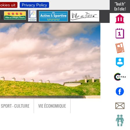
"Toul.fr"
okies uit
Privacy Policy
En 1 clic !
t
|
nl
SPORT - CULTURE
VIE ÉCONOMIQUE