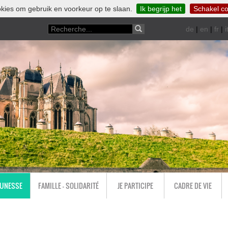
kies om gebruik en voorkeur op te slaan.
Ik begrijp het
Schakel co
de
|
en
|
fr
|
i
EUNESSE
FAMILLE - SOLIDARITÉ
JE PARTICIPE
CADRE DE VIE