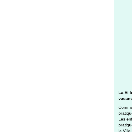
La Vil
vacanc
Comme m
pratiqu
Les enf
pratiqu
la Ville.