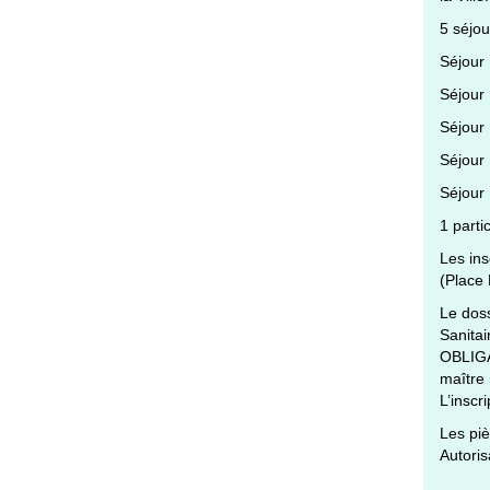
5 séjou
Séjour 
Séjour 
Séjour 
Séjour 
Séjour
1 parti
Les ins
(Place
Le doss
Sanitai
OBLIGAT
maître
L’inscr
Les piè
Autoris