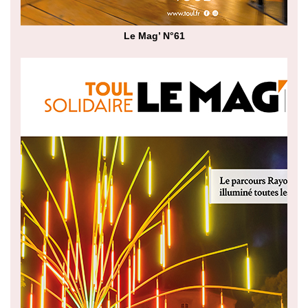
Le Mag’ N°61