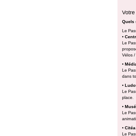
Votre
Quels 
Le Pas
•
Centr
Le Pass
proposé
Vélos /
•
Médi
Le Pas
dans to
•
Ludo
Le Pass
place.
•
Musée
Le Pass
animati
•
Citéa
Le Pass