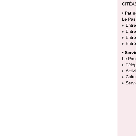
CITÉAS
•
Patin
Le Pass
Entrée
Entrée
Entré
Entré
•
Servi
Le Pass
Télép
Activi
Cultu
Servi