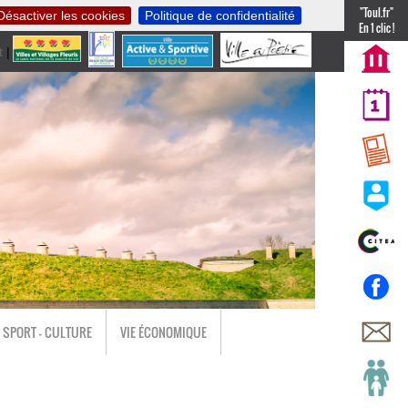
"Toul.fr"
Désactiver les cookies
Politique de confidentialité
En 1 clic !
t
|
nl
SPORT - CULTURE
VIE ÉCONOMIQUE