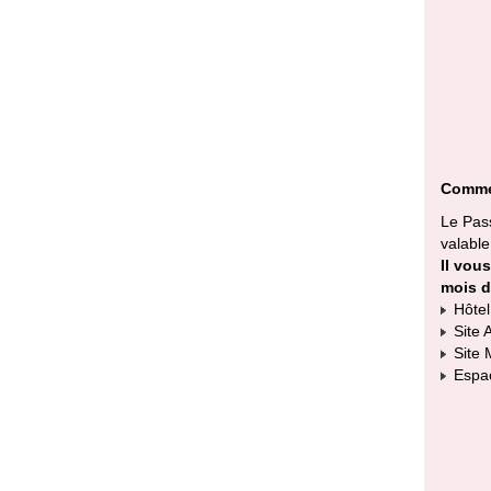
Commen
Le Pass
valable
Il vous
mois d
Hôtel 
Site 
Site 
Espac