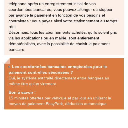
téléphone après un enregistrement initial de vos
coordonnées bancaires, vous pouvez allonger ou stopper
par avance le paiement en fonction de vos besoins et
contraintes : vous payez ainsi votre stationnement au temps
réel.
Désormais, tous les abonnements achetés, qu’ils soient pris
via les applications ou en mairie, sont entièrement
dématérialisés, avec la possibilité de choisir le paiement
bancaire.
Les coordonnées bancaires enregistrées pour le
paiement sont-elles sécurisées ?
Oui, le système est traité directement entre banques au
même titre qu’un virement.
Bon à savoir :
15 minutes offertes par véhicule et par jour en utilisant le
moyen de paiement EasyPark, déduction automatique.