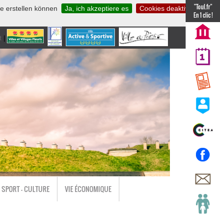
"Toul.fr"
te erstellen können
Ja, ich akzeptiere es
Cookies deaktivieren
En 1 clic !
t
|
nl
SPORT - CULTURE
VIE ÉCONOMIQUE