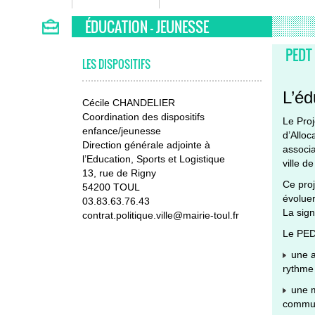
ÉDUCATION - JEUNESSE
PEDT
LES DISPOSITIFS
L’éd
Cécile CHANDELIER
Coordination des dispositifs
Le Proj
enfance/jeunesse
d’Alloc
Direction générale adjointe à
associa
l’Education, Sports et Logistique
ville de
13, rue de Rigny
Ce proj
54200 TOUL
évoluer
03.83.63.76.43
La sign
contrat.politique.ville@mairie-toul.fr
Le PEDT
une am
rythme 
une mé
communa