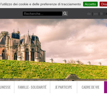
 l’utilizzo dei cookie e delle preferenze di tracciamento
Accetto
Disa
de
|
en
|
fr
|
i
EUNESSE
FAMILLE - SOLIDARITÉ
JE PARTICIPE
CADRE DE VIE