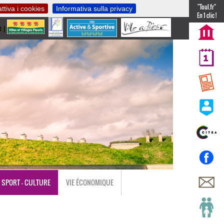
"Toul.fr"
ttiva i cookies
Informativa sulla privacy
En 1 clic !
t
|
nl
SPORT - CULTURE
VIE ÉCONOMIQUE