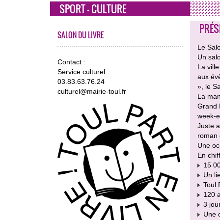
SPORT - CULTURE
PRÉS
SALON DU LIVRE
Le Salo
Un salo
Contact :
La vill
Service culturel
aux évè
03.83.63.76.24
», le S
culturel@mairie-toul.fr
La mani
Grand E
week-en
Juste a
roman q
Une occ
En chi
15 000
Un lie
Toul 
120 au
3 jour
Une o