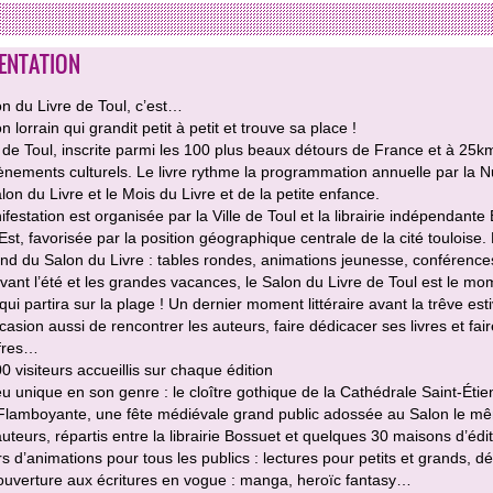
ENTATION
n du Livre de Toul, c’est…
n lorrain qui grandit petit à petit et trouve sa place !
e de Toul, inscrite parmi les 100 plus beaux détours de France et à 25
nements culturels. Le livre rythme la programmation annuelle par la Nu
alon du Livre et le Mois du Livre et de la petite enfance.
festation est organisée par la Ville de Toul et la librairie indépendant
st, favorisée par la position géographique centrale de la cité toulois
d du Salon du Livre : tables rondes, animations jeunesse, conférence
vant l’été et les grandes vacances, le Salon du Livre de Toul est le momen
ui partira sur la plage ! Un dernier moment littéraire avant la trêve esti
asion aussi de rencontrer les auteurs, faire dédicacer ses livres et fair
ffres…
 visiteurs accueillis sur chaque édition
u unique en son genre : le cloître gothique de la Cathédrale Saint-Étie
Flamboyante, une fête médiévale grand public adossée au Salon le 
teurs, répartis entre la librairie Bossuet et quelques 30 maisons d’édi
s d’animations pour tous les publics : lectures pour petits et grands, dé
uverture aux écritures en vogue : manga, heroïc fantasy…