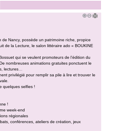
km de Nancy, possède un patrimoine riche, propice
it de la Lecture, le salon littéraire ado « BOUKINE
e Bossuet qui se veulent promoteurs de l’édition du
e. De nombreuses animations gratuites ponctuent le
s, lectures…
t privilégié pour remplir sa pile à lire et trouver le
vale.
e quelques selfies !
nne !
même week-end
tions régionales
bats, conférences, ateliers de création, jeux