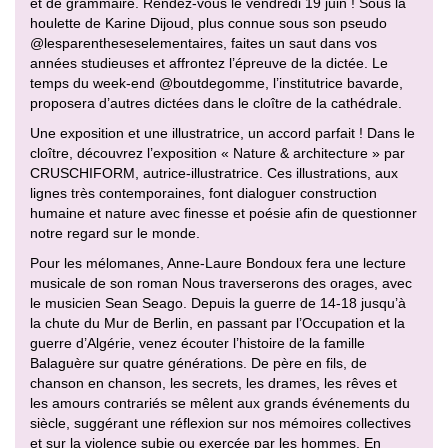
et de grammaire. Rendez-vous le vendredi 19 juin ! Sous la
houlette de Karine Dijoud, plus connue sous son pseudo
@lesparentheseselementaires, faites un saut dans vos
années studieuses et affrontez l’épreuve de la dictée. Le
temps du week-end @boutdegomme, l’institutrice bavarde,
proposera d’autres dictées dans le cloître de la cathédrale.
Une exposition et une illustratrice, un accord parfait ! Dans le
cloître, découvrez l’exposition « Nature & architecture » par
CRUSCHIFORM, autrice-illustratrice. Ces illustrations, aux
lignes très contemporaines, font dialoguer construction
humaine et nature avec finesse et poésie afin de questionner
notre regard sur le monde.
Pour les mélomanes, Anne-Laure Bondoux fera une lecture
musicale de son roman Nous traverserons des orages, avec
le musicien Sean Seago. Depuis la guerre de 14-18 jusqu’à
la chute du Mur de Berlin, en passant par l’Occupation et la
guerre d’Algérie, venez écouter l’histoire de la famille
Balaguère sur quatre générations. De père en fils, de
chanson en chanson, les secrets, les drames, les rêves et
les amours contrariés se mêlent aux grands événements du
siècle, suggérant une réflexion sur nos mémoires collectives
et sur la violence subie ou exercée par les hommes. En