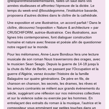
@lesparentheseselementaires, faites un saut dans vos
années studieuses et affrontez l’épreuve de la dictée. Le
temps du week-end @boutdegomme, l’institutrice bavarde,
proposera d’autres dictées dans le cloître de la cathédrale.
Une exposition et une illustratrice, un accord parfait ! Dans le
cloître, découvrez l’exposition « Nature & architecture » par
CRUSCHIFORM, autrice-illustratrice. Ces illustrations, aux
lignes très contemporaines, font dialoguer construction
humaine et nature avec finesse et poésie afin de questionner
notre regard sur le monde.
Pour les mélomanes, Anne-Laure Bondoux fera une lecture
musicale de son roman Nous traverserons des orages, avec
le musicien Sean Seago. Depuis la guerre de 14-18 jusqu’à
la chute du Mur de Berlin, en passant par l’Occupation et la
guerre d’Algérie, venez écouter l’histoire de la famille
Balaguère sur quatre générations. De père en fils, de
chanson en chanson, les secrets, les drames, les rêves et
les amours contrariés se mêlent aux grands événements du
siècle, suggérant une réflexion sur nos mémoires collectives
et sur la violence subie ou exercée par les hommes. En
entrelaçant des extraits du roman à la musique, l’autrice et le
compositeur vous emmènent par petites touches dans un