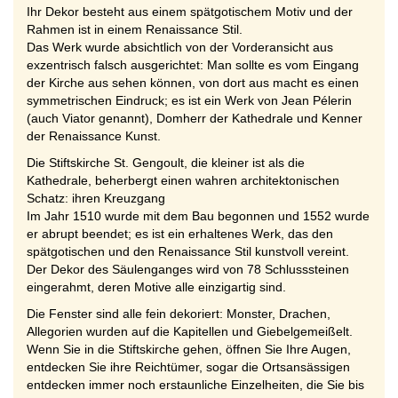
Ihr Dekor besteht aus einem spätgotischem Motiv und der
Rahmen ist in einem Renaissance Stil.
Das Werk wurde absichtlich von der Vorderansicht aus
exzentrisch falsch ausgerichtet: Man sollte es vom Eingang
der Kirche aus sehen können, von dort aus macht es einen
symmetrischen Eindruck; es ist ein Werk von Jean Pélerin
(auch Viator genannt), Domherr der Kathedrale und Kenner
der Renaissance Kunst.
Die Stiftskirche St. Gengoult, die kleiner ist als die
Kathedrale, beherbergt einen wahren architektonischen
Schatz: ihren Kreuzgang
Im Jahr 1510 wurde mit dem Bau begonnen und 1552 wurde
er abrupt beendet; es ist ein erhaltenes Werk, das den
spätgotischen und den Renaissance Stil kunstvoll vereint.
Der Dekor des Säulenganges wird von 78 Schlusssteinen
eingerahmt, deren Motive alle einzigartig sind.
Die Fenster sind alle fein dekoriert: Monster, Drachen,
Allegorien wurden auf die Kapitellen und Giebelgemeißelt.
Wenn Sie in die Stiftskirche gehen, öffnen Sie Ihre Augen,
entdecken Sie ihre Reichtümer, sogar die Ortsansässigen
entdecken immer noch erstaunliche Einzelheiten, die Sie bis