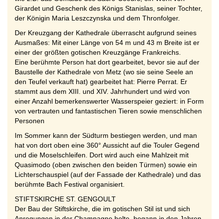
Girardet und Geschenk des Königs Stanislas, seiner Tochter,
der Königin Maria Leszczynska und dem Thronfolger.
Der Kreuzgang der Kathedrale überrascht aufgrund seines
Ausmaßes: Mit einer Länge von 54 m und 43 m Breite ist er
einer der größten gotischen Kreuzgänge Frankreichs.
Eine berühmte Person hat dort gearbeitet, bevor sie auf der
Baustelle der Kathedrale von Metz (wo sie seine Seele an
den Teufel verkauft hat) gearbeitet hat: Pierre Perrat. Er
stammt aus dem XIII. und XIV. Jahrhundert und wird von
einer Anzahl bemerkenswerter Wasserspeier geziert: in Form
von vertrauten und fantastischen Tieren sowie menschlichen
Personen
Im Sommer kann der Südturm bestiegen werden, und man
hat von dort oben eine 360° Aussicht auf die Touler Gegend
und die Moselschleifen. Dort wird auch eine Mahlzeit mit
Quasimodo (oben zwischen den beiden Türmen) sowie ein
Lichterschauspiel (auf der Fassade der Kathedrale) und das
berühmte Bach Festival organisiert.
STIFTSKIRCHE ST. GENGOULT
Der Bau der Stiftskirche, die im gotischen Stil ist und sich
Anregungen in der Champagne holte, begann in den Jahren