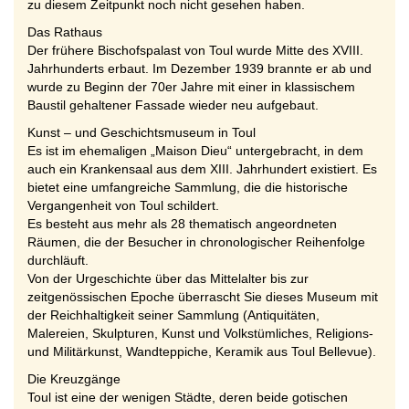
zu diesem Zeitpunkt noch nicht gesehen haben.
Das Rathaus
Der frühere Bischofspalast von Toul wurde Mitte des XVIII.
Jahrhunderts erbaut. Im Dezember 1939 brannte er ab und
wurde zu Beginn der 70er Jahre mit einer in klassischem
Baustil gehaltener Fassade wieder neu aufgebaut.
Kunst – und Geschichtsmuseum in Toul
Es ist im ehemaligen „Maison Dieu“ untergebracht, in dem
auch ein Krankensaal aus dem XIII. Jahrhundert existiert. Es
bietet eine umfangreiche Sammlung, die die historische
Vergangenheit von Toul schildert.
Es besteht aus mehr als 28 thematisch angeordneten
Räumen, die der Besucher in chronologischer Reihenfolge
durchläuft.
Von der Urgeschichte über das Mittelalter bis zur
zeitgenössischen Epoche überrascht Sie dieses Museum mit
der Reichhaltigkeit seiner Sammlung (Antiquitäten,
Malereien, Skulpturen, Kunst und Volkstümliches, Religions-
und Militärkunst, Wandteppiche, Keramik aus Toul Bellevue).
Die Kreuzgänge
Toul ist eine der wenigen Städte, deren beide gotischen