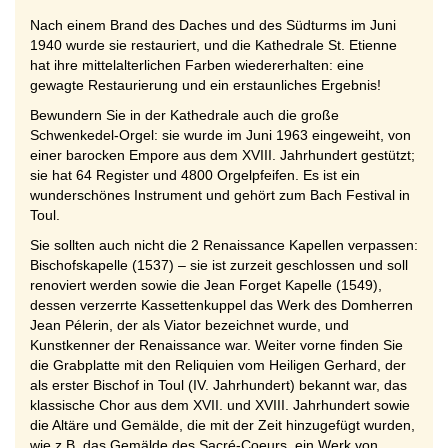
Nach einem Brand des Daches und des Südturms im Juni
1940 wurde sie restauriert, und die Kathedrale St. Etienne
hat ihre mittelalterlichen Farben wiedererhalten: eine
gewagte Restaurierung und ein erstaunliches Ergebnis!
Bewundern Sie in der Kathedrale auch die große
Schwenkedel-Orgel: sie wurde im Juni 1963 eingeweiht, von
einer barocken Empore aus dem XVIII. Jahrhundert gestützt;
sie hat 64 Register und 4800 Orgelpfeifen. Es ist ein
wunderschönes Instrument und gehört zum Bach Festival in
Toul.
Sie sollten auch nicht die 2 Renaissance Kapellen verpassen:
Bischofskapelle (1537) – sie ist zurzeit geschlossen und soll
renoviert werden sowie die Jean Forget Kapelle (1549),
dessen verzerrte Kassettenkuppel das Werk des Domherren
Jean Pélerin, der als Viator bezeichnet wurde, und
Kunstkenner der Renaissance war. Weiter vorne finden Sie
die Grabplatte mit den Reliquien vom Heiligen Gerhard, der
als erster Bischof in Toul (IV. Jahrhundert) bekannt war, das
klassische Chor aus dem XVII. und XVIII. Jahrhundert sowie
die Altäre und Gemälde, die mit der Zeit hinzugefügt wurden,
wie z.B. das Gemälde des Sacré-Coeurs, ein Werk von