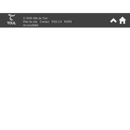
© 2026 Ville de Toul
Plan du site
|
Contact
|
RSS 2.0
|
RGPD
|
Accessibilité