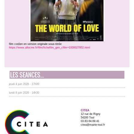
film coréen en version originale sous-titrée
https://www.allocine.fr/film/fichefilm_gen_cfilm=1000027952.html
LES SEANCES...
jeudi 4 juin 2026 - 17h00
lundi 8 juin 2026 - 14h30
CITEA
12 rue de Rigny
54200 Toul
03.83.64.69.41
citea@mairie-toul.fr