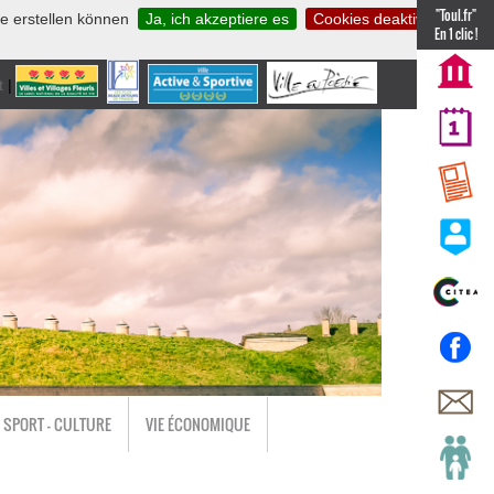
"Toul.fr"
te erstellen können
Ja, ich akzeptiere es
Cookies deaktivieren
En 1 clic !
t
|
nl
SPORT - CULTURE
VIE ÉCONOMIQUE