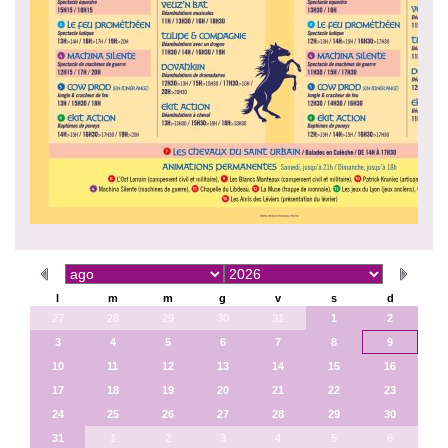
l
m
m
g
v
s
d
27
28
29
30
31
1
2
3
4
5
6
7
8
9
10
11
12
13
14
15
16
17
18
19
20
21
22
23
24
25
26
27
28
29
30
31
1
2
3
4
5
6