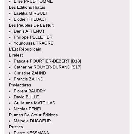
Élise PRUD’HOMME
Les Éditions Hiatus
Laetitia MIRGUET
Elodie THIEBAUT
Les Peuples De La Nuit
Denis ATTENOT
Philippe PELLETIER
Younoussa TRAORÉ
L’Est Républicain
Liralest
Pascale FOURTIER-DEBERT [D18]
Catherine ROUYER-DURAND [S17]
Christine ZAHND
Francis ZAHND
Phylactères
Florent BAUDRY
David BULLE
Guillaume MATTHIAS
Nicolas PENEL
Plumes De Cœur Éditions
Mélodie DUCOEUR
Rustica
Pierre NESSMANN