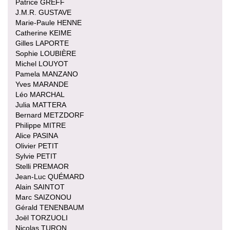
Patrice GREFF
J.M.R. GUSTAVE
Marie-Paule HENNE
Catherine KEIME
Gilles LAPORTE
Sophie LOUBIÈRE
Michel LOUYOT
Pamela MANZANO
Yves MARANDE
Léo MARCHAL
Julia MATTERA
Bernard METZDORF
Philippe MITRE
Alice PASINA
Olivier PETIT
Sylvie PETIT
Stelli PREMAOR
Jean-Luc QUÉMARD
Alain SAINTOT
Marc SAIZONOU
Gérald TENENBAUM
Joël TORZUOLI
Nicolas TURON