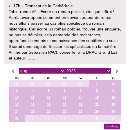
17h – Transept de la Cathédrale
Table-ronde #2 - Écrire un roman policier, ciel quel effroi !
Après avoir appris comment on devient auteur de roman,
nous allons passer au cas plus spécifique du roman
historique. Car écrire un roman policier, trouver une enquête,
ne pas se dévoiler, cela demande des recherches,
approfondissements et connaissance des subtilités du sujet.
Il serait dommage de froisser les spécialistes en la matière !
Animé par Sébastien PACI, conseiller à la DRAC Grand Est
et auteur ; ……
m.
di
w.
do
v.
z.
z.
27
28
29
30
31
1
2
3
4
5
6
7
8
9
10
11
12
13
14
15
16
17
18
19
20
21
22
23
24
25
26
27
28
29
30
31
1
2
3
4
5
6
vandaag