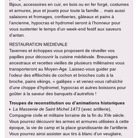
Bijoux, accessoires en cuir, en bois ou en fer forgé, costumes
et armures, jeux et jouets pour toute la famille… mais aussi
salaisons et fromages, confiseries, gâteaux et pains à
l’ancienne, hypocras et hydromel seront à l’honneur pour
vous sustenter le temps d’un week-end festif aux saveurs
d’antan.
RESTAURATION MEDIEVALE
Tavernes et échoppes vous proposent de réveiller vos
papilles pour découvrir la cuisine médiévale. Breuvages
ancestraux et recettes vieilles de plusieurs millénaires vous
transporteront au Moyen-Age. Laissez-vous guider par
l’odeur des effilochés de cochon et brioches cuits à la
broche, pains vikings, « galêpes » et venez-vous rafraîchir
d’une choppe d’hydromel, hypocras et autres boissons pour
goûter à la saveur des banquets d’autrefois !
Troupes de reconstitution ou d’animations historiques
La Massenie de Saint Michel 1473
(avec artillerie),
Compagnie civile et militaire lorraine de la fin du XVe siècle.
Vous pourrez découvrir les armes et armures utilisées à cette
époque, la vie de camp et la place grandissante de l’artillerie.
Vous pourrez ainsi assister aux tirs à blanc d’un veuglaire,