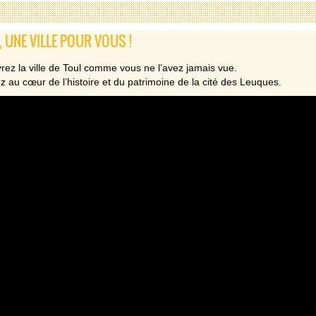
, UNE VILLE POUR VOUS !
ez la ville de Toul comme vous ne l’avez jamais vue.
 au cœur de l’histoire et du patrimoine de la cité des Leuques.