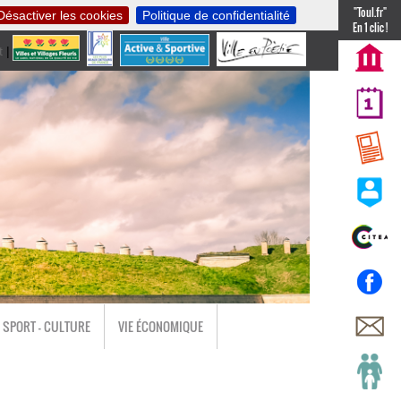
"Toul.fr"
Désactiver les cookies
Politique de confidentialité
En 1 clic !
t
|
nl
SPORT - CULTURE
VIE ÉCONOMIQUE