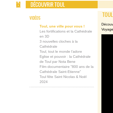
DÉCOUVRIR TOUL
TOUL
VIDÉOS
Découvr
Toul, une ville pour vous !
Voyagez
Les fortifications et la Cathédrale
en 3D
3 nouvelles cloches à la
Cathédrale
Toul, tout le monde l’adore
Eglise et pouvoir : la Cathédrale
de Toul par Nota Bene
Film-documentaire "800 ans de la
Cathédrale Saint-Etienne"
Toul fête Saint Nicolas & Noël
2024