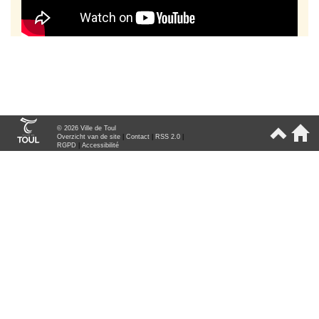
© 2026 Ville de Toul
Overzicht van de site
|
Contact
|
RSS 2.0
|
RGPD
|
Accessibilité