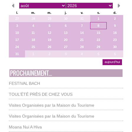
l.
m.
m.
j.
v.
s.
d.
27
28
29
30
31
1
2
3
4
5
6
7
8
9
10
11
12
13
14
15
16
17
18
19
20
21
22
23
24
25
26
27
28
29
30
31
1
2
3
4
5
6
aujourd’hui
PROCHAINEMENT...
FESTIVAL BACH
TOUL’ÉTÉ PRÈS DE CHEZ VOUS
Visites Organisées par la Maison du Tourisme
Visites Organisées par la Maison du Tourisme
Moana Nui A Hiva