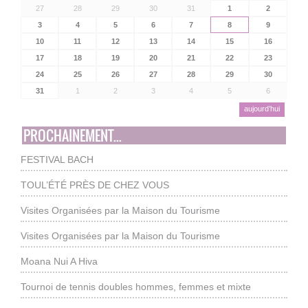
27
28
29
30
31
1
2
3
4
5
6
7
8
9
10
11
12
13
14
15
16
17
18
19
20
21
22
23
24
25
26
27
28
29
30
31
1
2
3
4
5
6
aujourd’hui
PROCHAINEMENT...
FESTIVAL BACH
TOUL’ÉTÉ PRÈS DE CHEZ VOUS
Visites Organisées par la Maison du Tourisme
Visites Organisées par la Maison du Tourisme
Moana Nui A Hiva
Tournoi de tennis doubles hommes, femmes et mixte