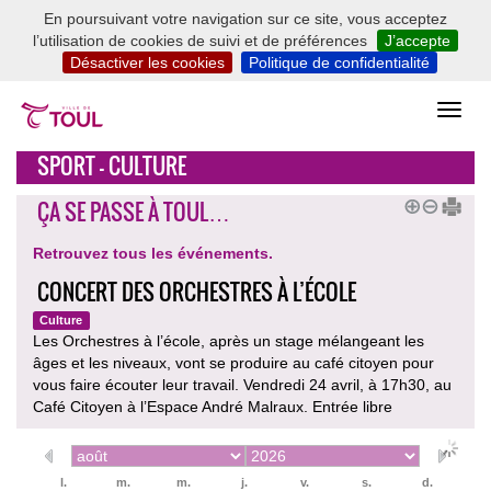
En poursuivant votre navigation sur ce site, vous acceptez
l’utilisation de cookies de suivi et de préférences
J’accepte
Désactiver les cookies
Politique de confidentialité
SPORT - CULTURE
ÇA SE PASSE À TOUL…
Retrouvez tous les événements.
CONCERT DES ORCHESTRES À L’ÉCOLE
Culture
Les Orchestres à l’école, après un stage mélangeant les
âges et les niveaux, vont se produire au café citoyen pour
vous faire écouter leur travail. Vendredi 24 avril, à 17h30, au
Café Citoyen à l’Espace André Malraux. Entrée libre
l.
m.
m.
j.
v.
s.
d.