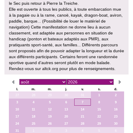
le Sec puis retour à Pierre la Treiche.
Elle est ouverte à tous les publics, à toute embarcation mue
à la pagaie ou à la rame, canoë, kayak, dragon-boat, aviron,
paddle, barque... (Possibilité de louer le matériel de
navigation) Cette manifestation ne donne lieu à aucun
classement, est adaptée aux personnes en situation de
handicap (ponton et bateaux adaptés aux PMR), aux
pratiquants sport-santé, aux familles... Différents parcours
sont proposés afin de pouvoir adapter la longueur et la durée
aux différents participants. Certains feront une randonnée
sportive quand d’autres seront plutôt en mode balade.
Rendez-vous sur altck.org pour plus de renseignements.
l.
m.
m.
j.
v.
s.
d.
27
28
29
30
31
1
2
3
4
5
6
7
8
9
10
11
12
13
14
15
16
17
18
19
20
21
22
23
24
25
26
27
28
29
30
31
1
2
3
4
5
6