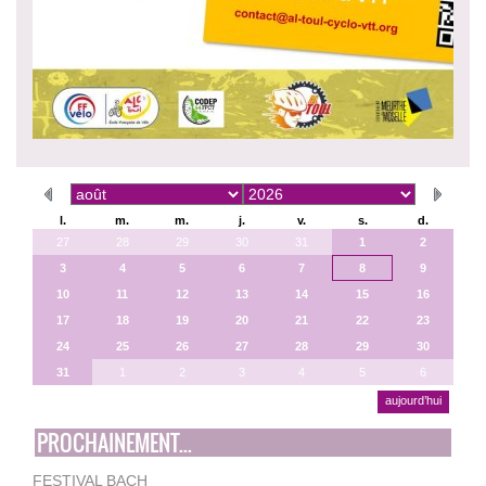
l.
m.
m.
j.
v.
s.
d.
27
28
29
30
31
1
2
3
4
5
6
7
8
9
10
11
12
13
14
15
16
17
18
19
20
21
22
23
24
25
26
27
28
29
30
31
1
2
3
4
5
6
aujourd’hui
PROCHAINEMENT...
FESTIVAL BACH