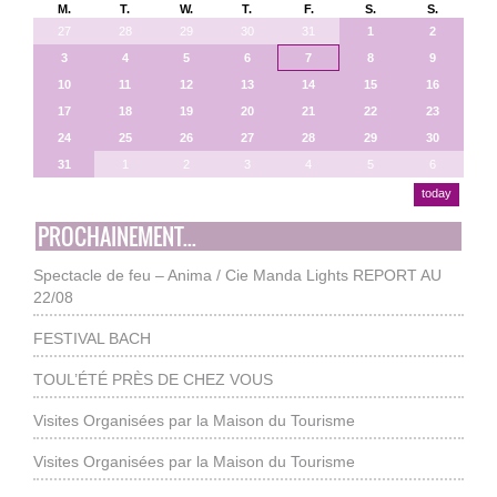
M.
T.
W.
T.
F.
S.
S.
27
28
29
30
31
1
2
3
4
5
6
7
8
9
10
11
12
13
14
15
16
17
18
19
20
21
22
23
24
25
26
27
28
29
30
31
1
2
3
4
5
6
today
PROCHAINEMENT...
Spectacle de feu – Anima / Cie Manda Lights REPORT AU
22/08
FESTIVAL BACH
TOUL’ÉTÉ PRÈS DE CHEZ VOUS
Visites Organisées par la Maison du Tourisme
Visites Organisées par la Maison du Tourisme