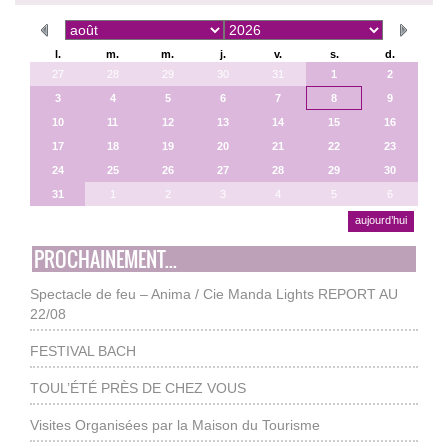
l.
m.
m.
j.
v.
s.
d.
27
28
29
30
31
1
2
3
4
5
6
7
8
9
10
11
12
13
14
15
16
17
18
19
20
21
22
23
24
25
26
27
28
29
30
31
1
2
3
4
5
6
aujourd’hui
PROCHAINEMENT...
Spectacle de feu – Anima / Cie Manda Lights REPORT AU
22/08
FESTIVAL BACH
TOUL’ÉTÉ PRÈS DE CHEZ VOUS
Visites Organisées par la Maison du Tourisme