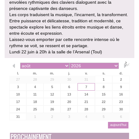
envolées rythmiques des claviers dialoguent avec la
présence captivante des danseurs.
Les corps traduisent la musique, l’incarnent, la transforment.
Entre puissance et délicatesse, tradition et modernité, ce
spectacle explore les liens étroits entre musique et danse,
entre écoute et expression.
Laissez-vous emporter par cette rencontre intense où le
rythme se voit, se ressent et se partage.
Lundi 22 juin à 20h à la salle de l’Arsenal (Toul)
l.
m.
m.
j.
v.
s.
d.
27
28
29
30
31
1
2
3
4
5
6
7
8
9
10
11
12
13
14
15
16
17
18
19
20
21
22
23
24
25
26
27
28
29
30
31
1
2
3
4
5
6
aujourd’hui
PROCHAINEMENT...