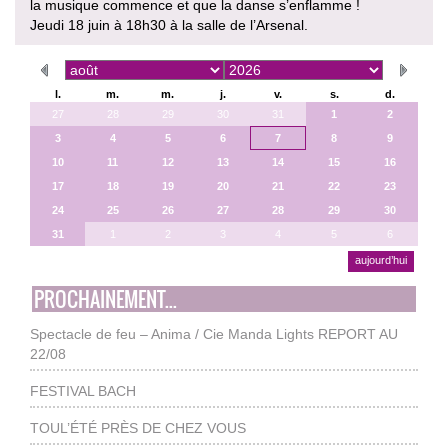
la musique commence et que la danse s’enflamme !
Jeudi 18 juin à 18h30 à la salle de l’Arsenal.
l.
m.
m.
j.
v.
s.
d.
27
28
29
30
31
1
2
3
4
5
6
7
8
9
10
11
12
13
14
15
16
17
18
19
20
21
22
23
24
25
26
27
28
29
30
31
1
2
3
4
5
6
aujourd’hui
PROCHAINEMENT...
Spectacle de feu – Anima / Cie Manda Lights REPORT AU
22/08
FESTIVAL BACH
TOUL’ÉTÉ PRÈS DE CHEZ VOUS