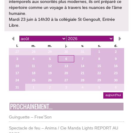
intemporels aux sonorités plus modernes, ils ont préparé ce
répertoire comme un voyage à travers les nuances de l’âme
humaine.
Mardi 23 juin à 14h30 à la collégiale St Gengoult, Entrée
Libre.
l.
m.
m.
j.
v.
s.
d.
27
28
29
30
31
1
2
3
4
5
6
7
8
9
10
11
12
13
14
15
16
17
18
19
20
21
22
23
24
25
26
27
28
29
30
31
1
2
3
4
5
6
aujourd’hui
PROCHAINEMENT...
Guinguette – Free’Son
Spectacle de feu – Anima / Cie Manda Lights REPORT AU